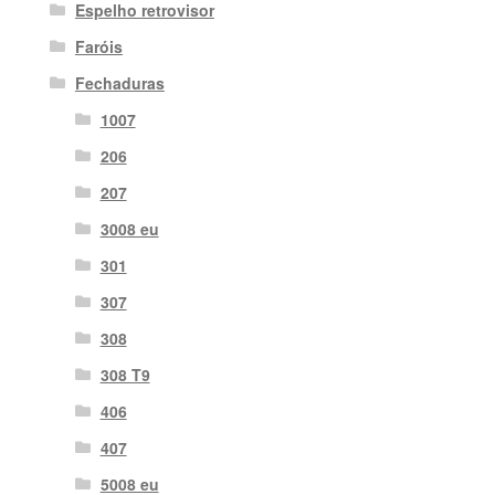
Espelho retrovisor
Faróis
Fechaduras
1007
206
207
3008 eu
301
307
308
308 T9
406
407
5008 eu