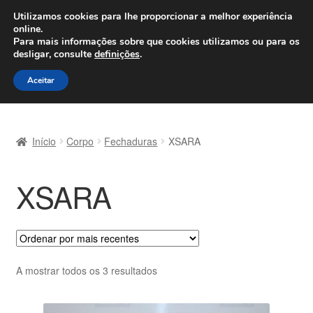
ENVIO a partir de 7 EUR
Utilizamos cookies para lhe proporcionar a melhor experiência
online.
Seg-Sex, das 9h às 16h
800 500 967
Para mais informações sobre que cookies utilizamos ou para os
desligar, consulte
definições
.
Ir
Saltar
Menu
Aceitar
para
para
a
o
Início
navegação
conteúdo
Início
Corpo
Fechaduras
XSARA
Carrinho
XSARA
Confira
Contato
Envio para todo o planeta
Ordenado
A mostrar todos os 3 resultados
por
Minha conta
mais