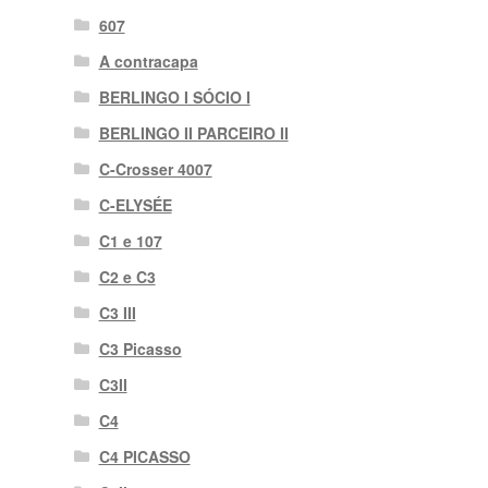
607
A contracapa
BERLINGO I SÓCIO I
BERLINGO II PARCEIRO II
C-Crosser 4007
C-ELYSÉE
C1 e 107
C2 e C3
C3 III
C3 Picasso
C3II
C4
C4 PICASSO