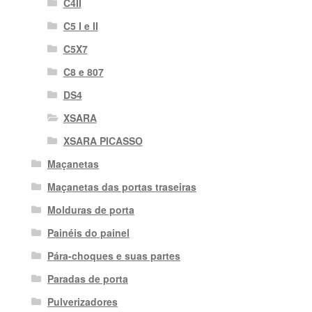
C4II
C5 I e II
C5X7
C8 e 807
DS4
XSARA
XSARA PICASSO
Maçanetas
Maçanetas das portas traseiras
Molduras de porta
Painéis do painel
Pára-choques e suas partes
Paradas de porta
Pulverizadores