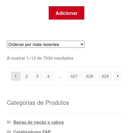
Adicionar
Ordenado
A mostrar 1–12 de 7539 resultados
por
mais
1
2
3
4
…
627
628
629
recentes
Categorias de Produtos
Barras de tração e cabos
Catalisadores FAP