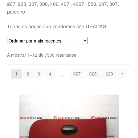
207, 208, 307, 308, 406, 407 , 4007 , 508, 607, 807,
Pagamentos
parceiro
Todas as peças que vendemos são USADAS
Pagamentos
Política de Privacidade
Ordenado
A mostrar 1–12 de 7539 resultados
Procedimento de Reclamação
por
mais
1
2
3
4
…
627
628
629
recentes
Reclamações
Sobre nós
Termos e Condições
Transporte