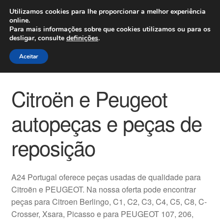
ENVIO a partir de 7 EUR
Utilizamos cookies para lhe proporcionar a melhor experiência
online.
Seg-Sex, das 9h às 16h
800 500 967
Para mais informações sobre que cookies utilizamos ou para os
desligar, consulte
definições
.
Ir
Saltar
Menu
Aceitar
para
para
a
o
Início
navegação
conteúdo
Citroën e Peugeot
Carrinho
autopeças e peças de
Confira
reposição
Contato
A24 Portugal oferece peças usadas de qualidade para
Envio para todo o planeta
Citroën e PEUGEOT. Na nossa oferta pode encontrar
peças para Citroen Berlingo, C1, C2, C3, C4, C5, C8, C-
Minha conta
Crosser, Xsara, Picasso e para PEUGEOT 107, 206,