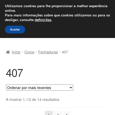
ENVIO a partir de 7 EUR
Utilizamos cookies para lhe proporcionar a melhor experiência
online.
Seg-Sex, das 9h às 16h
800 500 967
Para mais informações sobre que cookies utilizamos ou para os
desligar, consulte
definições
.
Ir
Saltar
Menu
Aceitar
para
para
a
o
Início
navegação
conteúdo
Início
Corpo
Fechaduras
407
Carrinho
407
Confira
Contato
Envio para todo o planeta
Ordenado
A mostrar 1–12 de 14 resultados
por
Minha conta
mais