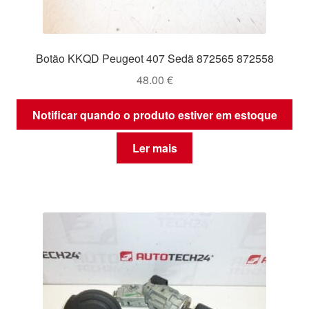
Botão KKQD Peugeot 407 Sedã 872565 872558
48.00
€
Notificar quando o produto estiver em estoque
Ler mais