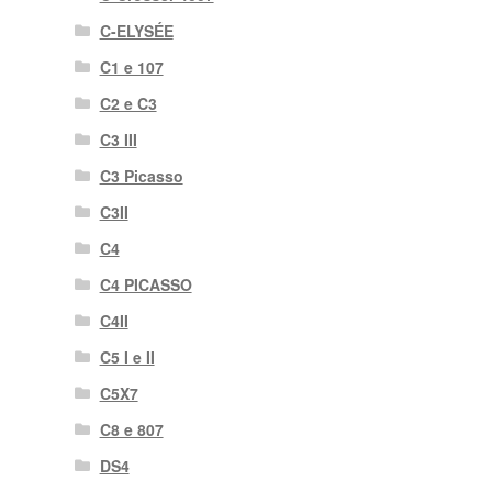
C-ELYSÉE
C1 e 107
C2 e C3
C3 III
C3 Picasso
C3II
C4
C4 PICASSO
C4II
C5 I e II
C5X7
C8 e 807
DS4