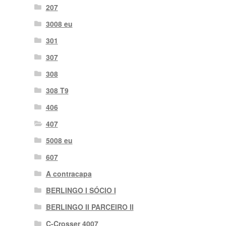
207
3008 eu
301
307
308
308 T9
406
407
5008 eu
607
A contracapa
BERLINGO I SÓCIO I
BERLINGO II PARCEIRO II
C-Crosser 4007