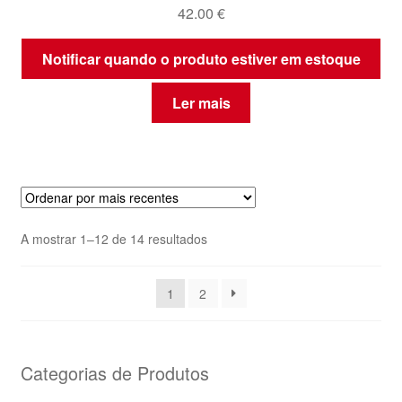
42.00
€
Notificar quando o produto estiver em estoque
Ler mais
Ordenado
A mostrar 1–12 de 14 resultados
por
mais
1
2
recentes
Categorias de Produtos