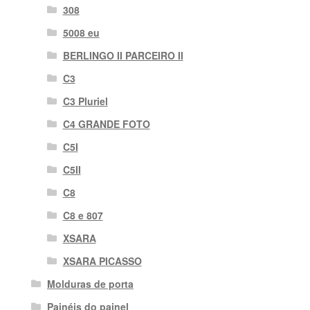
308
5008 eu
BERLINGO II PARCEIRO II
C3
C3 Pluriel
C4 GRANDE FOTO
C5I
C5II
C8
C8 e 807
XSARA
XSARA PICASSO
Molduras de porta
Painéis do painel