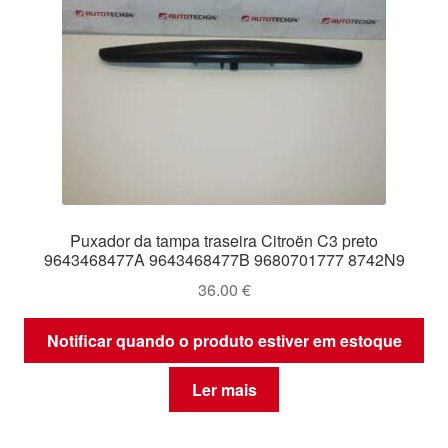
Puxador da tampa traseira Citroën C3 preto
9643468477A 9643468477B 9680701777 8742N9
36.00
€
Notificar quando o produto estiver em estoque
Ler mais