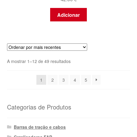
Adicionar
Ordenado
A mostrar 1–12 de 49 resultados
por
mais
1
2
3
4
5
recentes
Categorias de Produtos
Barras de tração e cabos