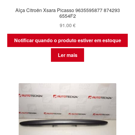
Alça Citroën Xsara Picasso 9635595877 874293
6554F2
91.00
€
Notificar quando o produto estiver em estoque
Ler mais