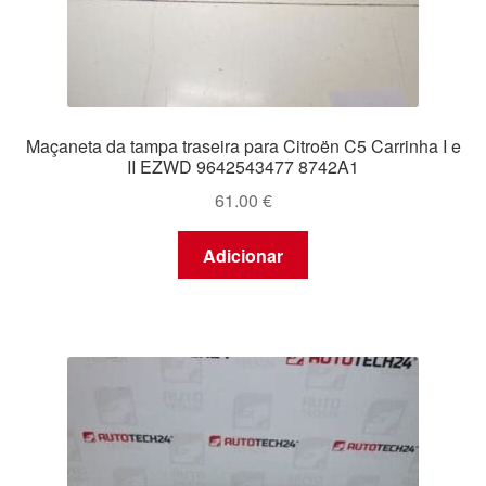
Maçaneta da tampa traseira para Citroën C5 Carrinha I e
II EZWD 9642543477 8742A1
61.00
€
Adicionar