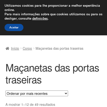
ENVIO a partir de 7 EUR
Utilizamos cookies para lhe proporcionar a melhor experiência
online.
Seg-Sex, das 9h às 16h
800 500 967
Para mais informações sobre que cookies utilizamos ou para os
desligar, consulte
definições
.
Ir
Saltar
Menu
Aceitar
para
para
a
o
Início
navegação
conteúdo
Início
Corpo
Maçanetas das portas traseiras
Carrinho
Maçanetas das portas
Confira
traseiras
Contato
Envio para todo o planeta
Minha conta
Ordenado
A mostrar 1–12 de 49 resultados