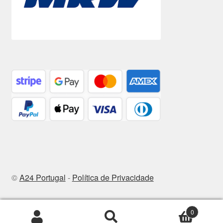
©
A24 Portugal
-
Política de Privacidade
0
Pesquisar
Pesquisa