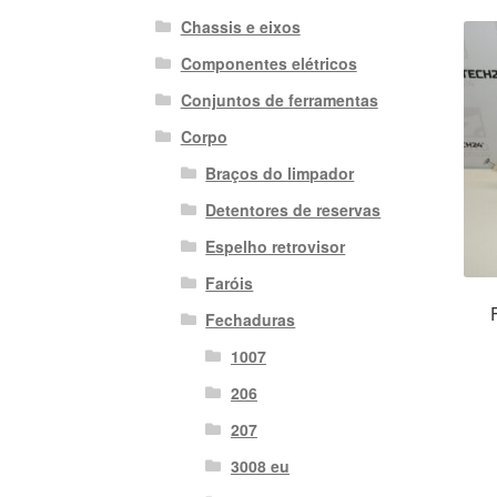
Chassis e eixos
Componentes elétricos
Conjuntos de ferramentas
Corpo
Braços do limpador
Detentores de reservas
Espelho retrovisor
Faróis
Fechaduras
1007
206
207
3008 eu