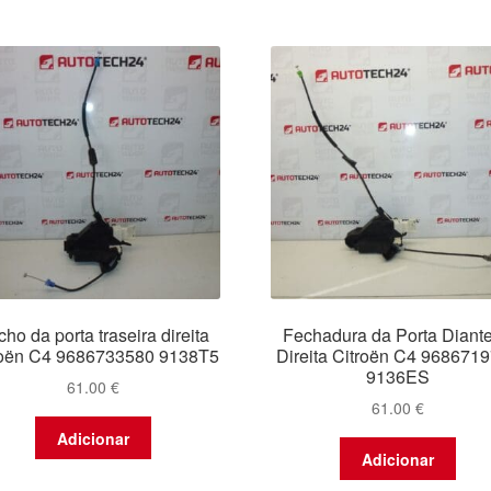
ho da porta traseira direita
Fechadura da Porta Diante
roën C4 9686733580 9138T5
Direita Citroën C4 968671
9136ES
61.00
€
61.00
€
Adicionar
Adicionar