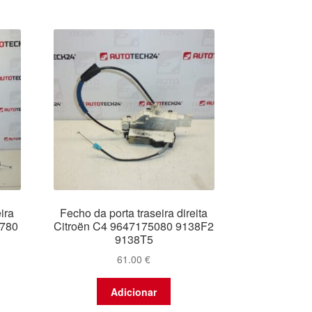
ira
Fecho da porta traseira direita
9780
Citroën C4 9647175080 9138F2
9138T5
61.00
€
Adicionar