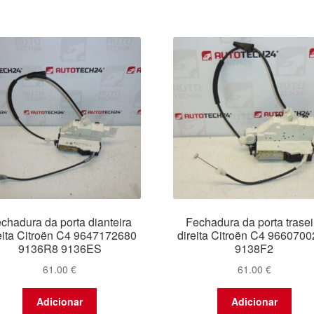
chadura da porta dianteira
Fechadura da porta trasei
eita Citroën C4 9647172680
direita Citroën C4 966070
9136R8 9136ES
9138F2
61.00
€
61.00
€
Adicionar
Adicionar