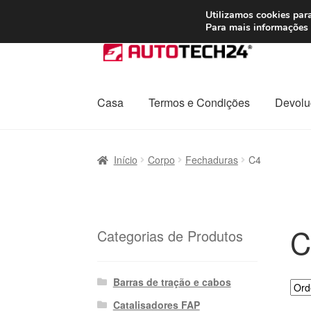
ENVIO a partir de
Utilizamos cookies para
Para mais informações 
Ir
Saltar
para
para
a
o
navegação
conteúdo
Casa
Termos e Condições
Devolu
Início
Carrinho
Confira
Contato
Envio para t
Início
Corpo
Fechaduras
C4
Política de Privacidade
Procedimento de 
Transporte
C
Categorias de Produtos
Barras de tração e cabos
Catalisadores FAP