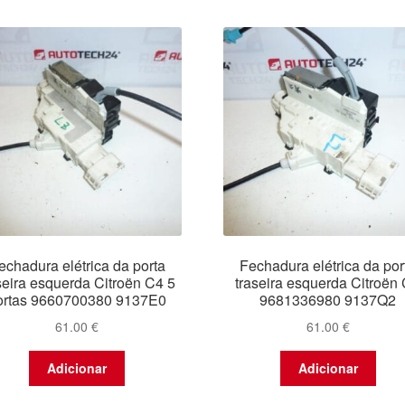
echadura elétrica da porta
Fechadura elétrica da por
seira esquerda Citroën C4 5
traseira esquerda Citroën
ortas 9660700380 9137E0
9681336980 9137Q2
61.00
€
61.00
€
Adicionar
Adicionar