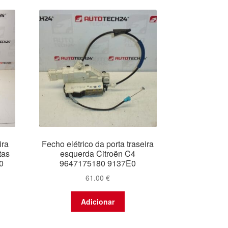
mais
recentes
ira
Fecho elétrico da porta traseira
tas
esquerda Citroën C4
0
9647175180 9137E0
61.00
€
Adicionar