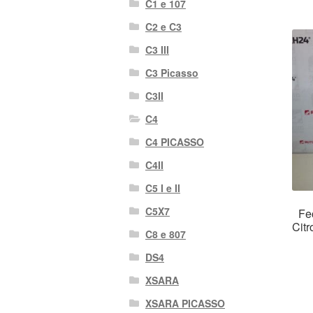
C1 e 107
C2 e C3
C3 III
C3 Picasso
C3II
C4
C4 PICASSO
C4II
C5 I e II
C5X7
Fec
Cit
C8 e 807
DS4
XSARA
XSARA PICASSO