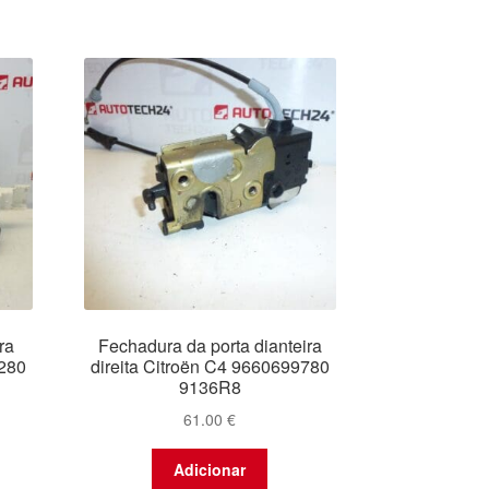
ra
Fechadura da porta dianteira
0280
direita Citroën C4 9660699780
9136R8
61.00
€
Adicionar