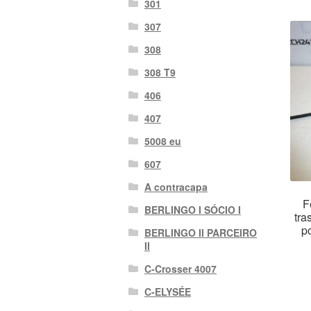
301
307
308
308 T9
406
407
5008 eu
607
A contracapa
F
BERLINGO I SÓCIO I
tra
p
BERLINGO II PARCEIRO
II
C-Crosser 4007
C-ELYSÉE