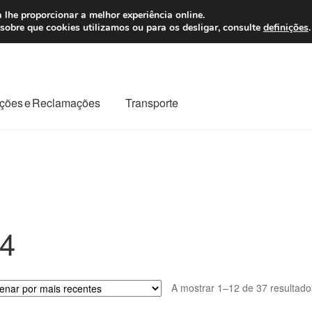
 7 EUR
Seg-Sex, da
 lhe proporcionar a melhor experiência online.
sobre que cookies utilizamos ou para os desligar, consulte
definições
.
ções e Reclamações
Transporte
odo o planeta
Minha conta
Pagamentos
Pagamentos
Reclamação
Reclamações
Sobre nós
Termos e Condições
4
A mostrar 1–12 de 37 resultado