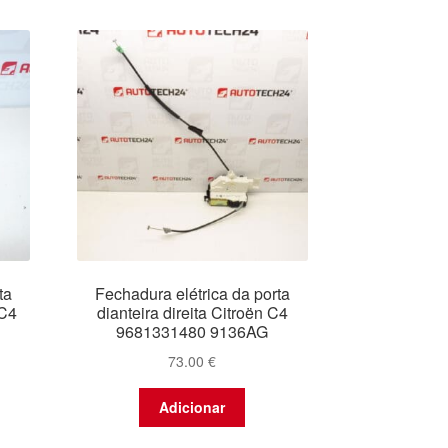
ta
Fechadura elétrica da porta
 C4
dianteira direita Citroën C4
9681331480 9136AG
73.00
€
Adicionar