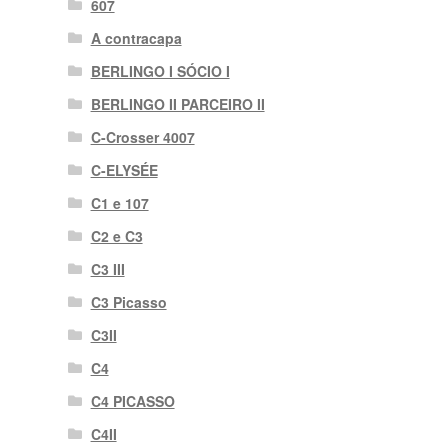
607
A contracapa
BERLINGO I SÓCIO I
BERLINGO II PARCEIRO II
C-Crosser 4007
C-ELYSÉE
C1 e 107
C2 e C3
C3 III
C3 Picasso
C3II
C4
C4 PICASSO
C4II