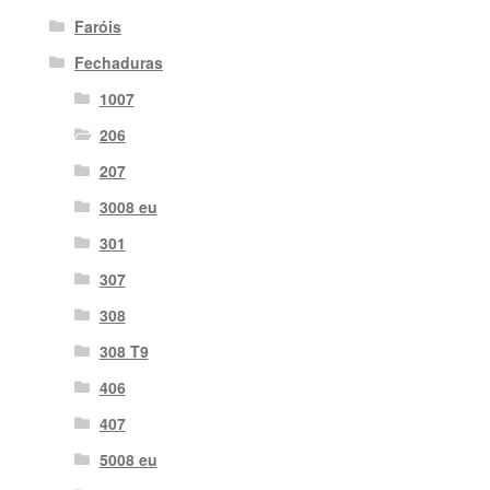
Faróis
Fechaduras
1007
206
207
3008 eu
301
307
308
308 T9
406
407
5008 eu