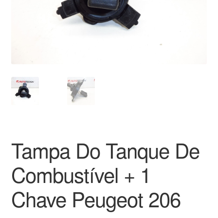
Pagamentos
Pagamentos
Política de Privacidade
Procedimento de Reclamação
Reclamações
Tampa Do Tanque De
Sobre nós
Combustível + 1
Termos e Condições
Chave Peugeot 206
Transporte