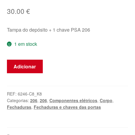
30.00
€
Tampa do depósito + 1 chave PSA 206
1 em stock
Quantidade
Adicionar
de
Tampa
Do
Tanque
REF:
6246-C8_K8
Categorias:
206
,
206
,
Componentes elétricos
,
Corpo
,
De
Fechaduras
,
Fechaduras e chaves das portas
Combustível
+
1
Chave