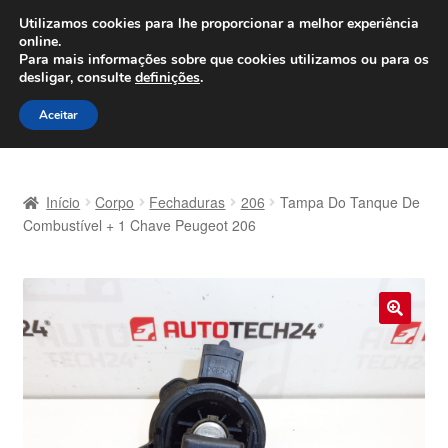
ENVIO a partir de 7 EUR
Utilizamos cookies para lhe proporcionar a melhor experiência
online.
Seg-Sex, das 9h às 16h
800 500 967
Para mais informações sobre que cookies utilizamos ou para os
desligar, consulte
definições
.
Ir
Saltar
Menu
Aceitar
para
para
a
o
Início
navegação
conteúdo
Início
Corpo
Fechaduras
206
Tampa Do Tanque De
Carrinho
Combustível + 1 Chave Peugeot 206
Confira
Contato
🔍
Envio para todo o planeta
Minha conta