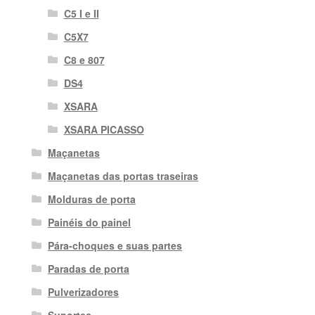
C5 I e II
C5X7
C8 e 807
DS4
XSARA
XSARA PICASSO
Maçanetas
Maçanetas das portas traseiras
Molduras de porta
Painéis do painel
Pára-choques e suas partes
Paradas de porta
Pulverizadores