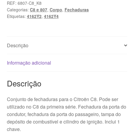
Fechaduras
REF:
6807-C8_K8
Categorias:
C8 e 807
,
Corpo
,
Fechaduras
e
Etiquetas:
4162Y2
,
4162Y4
Cilindro
de
Ignição
Citroën
Descrição
C8
+
1
Informação adicional
Chave
4162Y4
Descrição
4162Y2
Conjunto de fechaduras para o Citroën C8. Pode ser
utilizado no C8 da primeira série. Fechadura da porta do
condutor, fechadura da porta do passageiro, tampa do
depósito de combustível e cilindro de ignição. Inclui 1
chave.