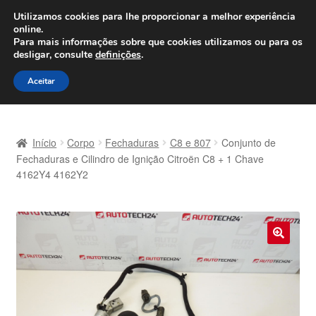
ENVIO a partir de 7 EUR
Utilizamos cookies para lhe proporcionar a melhor experiência
online.
Seg-Sex, das 9h às 16h
800 500 967
Para mais informações sobre que cookies utilizamos ou para os
desligar, consulte
definições
.
Ir
Saltar
Menu
Aceitar
para
para
a
o
Início
navegação
conteúdo
Início
Corpo
Fechaduras
C8 e 807
Conjunto de
Carrinho
Fechaduras e Cilindro de Ignição Citroën C8 + 1 Chave
4162Y4 4162Y2
Confira
Contato
🔍
Envio para todo o planeta
Minha conta