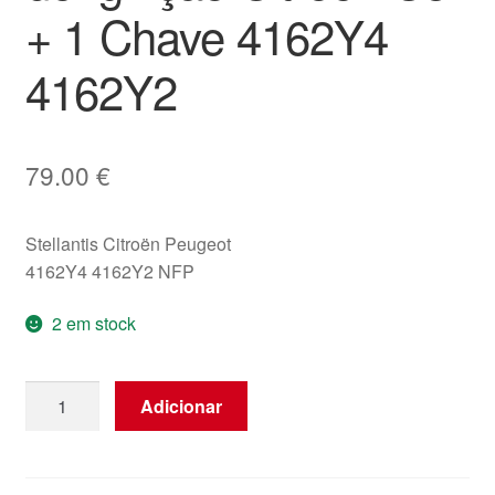
+ 1 Chave 4162Y4
4162Y2
79.00
€
Stellantis Citroën Peugeot
4162Y4 4162Y2 NFP
2 em stock
Quantidade
Adicionar
de
Conjunto
de