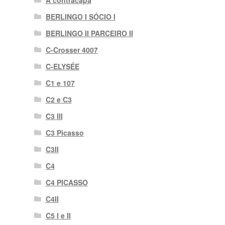
BERLINGO I SÓCIO I
BERLINGO II PARCEIRO II
C-Crosser 4007
C-ELYSÉE
C1 e 107
C2 e C3
C3 III
C3 Picasso
C3II
C4
C4 PICASSO
C4II
C5 I e II