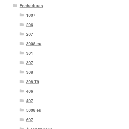
Fechaduras
1007
206
207
3008 eu
301
307
308
308 T9
406
407
5008 eu
607
A contracapa