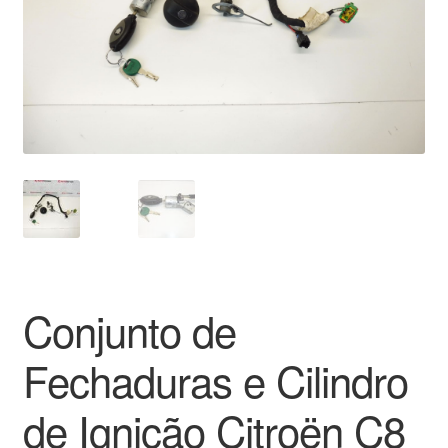
Pagamentos
Pagamentos
Política de Privacidade
Procedimento de Reclamação
Reclamações
Sobre nós
Conjunto de
Termos e Condições
Fechaduras e Cilindro
Transporte
de Ignição Citroën C8