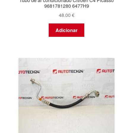
Tubo de ar condicionado Citroën C4 Picasso
9681781280 6477H9
48.00
€
Adicionar