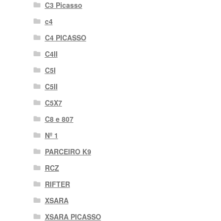
C3 Picasso
c4
C4 PICASSO
C4II
C5I
C5II
C5X7
C8 e 807
Nº 1
PARCEIRO K9
RCZ
RIFTER
XSARA
XSARA PICASSO