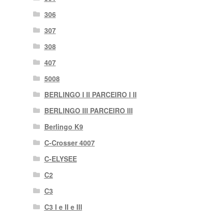
306
307
308
407
5008
BERLINGO I II PARCEIRO I II
BERLINGO III PARCEIRO III
Berlingo K9
C-Crosser 4007
C-ELYSEE
C2
C3
C3 I e II e III