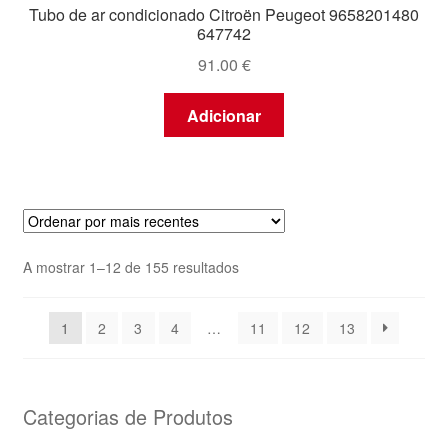
Tubo de ar condicionado Citroën Peugeot 9658201480
647742
91.00
€
Adicionar
Ordenado
A mostrar 1–12 de 155 resultados
por
mais
1
2
3
4
…
11
12
13
recentes
Categorias de Produtos