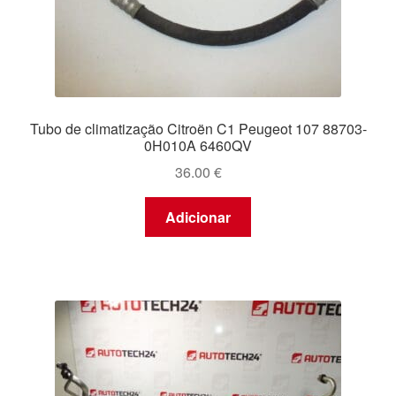
Tubo de climatização Citroën C1 Peugeot 107 88703-
0H010A 6460QV
36.00
€
Adicionar