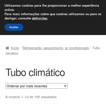
ENVIO a partir de 7 EUR
Utilizamos cookies para lhe proporcionar a melhor experiência
online.
Seg-Sex, das 9h às 16h
800 500 967
Para mais informações sobre que cookies utilizamos ou para os
desligar, consulte
definições
.
Ir
Saltar
Menu
Aceitar
para
para
a
o
Início
navegação
conteúdo
Início
Refrigeração, aquecimento, ar condicionado
Tubo
Carrinho
climático
Confira
Tubo climático
Contato
Envio para todo o planeta
Ordenado
A mostrar 1–12 de 155 resultados
Minha conta
por