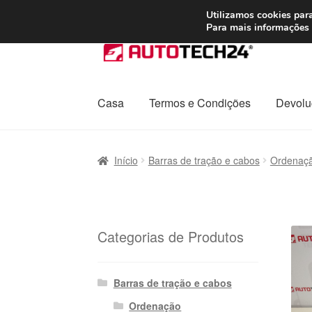
ENVIO a partir de
Utilizamos cookies para
Para mais informações 
Ir
Saltar
para
para
a
o
navegação
conteúdo
Casa
Termos e Condições
Devolu
Início
Carrinho
Confira
Contato
Envio para t
Início
Barras de tração e cabos
Ordenaç
Política de Privacidade
Procedimento de 
Transporte
Categorias de Produtos
Barras de tração e cabos
Ordenação