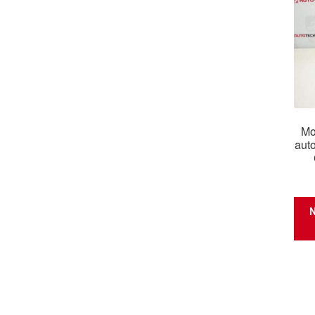
Mo
aut
N