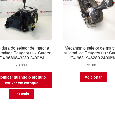
ldura do seletor de marcha
Mecanismo seletor de mar
omática Peugeot 307 Citroën
automático Peugeot 307 Cit
C4 9680843280 2400EJ
C4 9681946280 2400E
73.00
€
91.00
€
otificar quando o produto
Adicionar
estiver em estoque
Ler mais