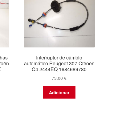
chas
Interruptor de câmbio
roën
automático Peugeot 307 Citroën
K
C4 2444EQ 1684689780
73.00
€
Adicionar