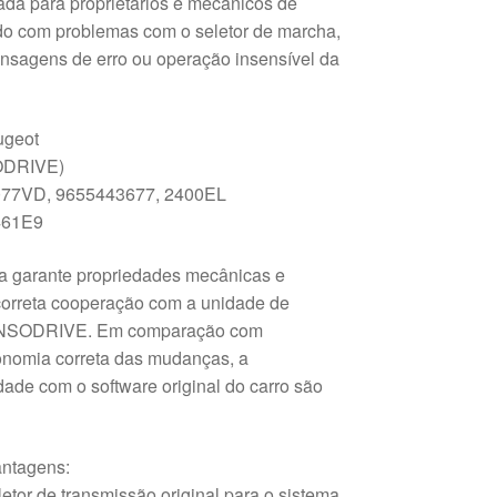
ada para proprietários e mecânicos de
do com problemas com o seletor de marcha,
sagens de erro ou operação insensível da
ugeot
ODRIVE)
6077VD, 9655443677, 2400EL
461E9
da garante propriedades mecânicas e
 correta cooperação com a unidade de
SENSODRIVE. Em comparação com
gonomia correta das mudanças, a
dade com o software original do carro são
antagens:
etor de transmissão original para o sistema