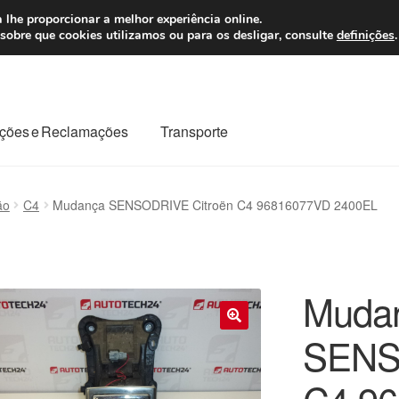
 7 EUR
Seg-Sex, da
 lhe proporcionar a melhor experiência online.
sobre que cookies utilizamos ou para os desligar, consulte
definições
.
ções e Reclamações
Transporte
odo o planeta
Minha conta
Pagamentos
Pagamentos
ão
C4
Mudança SENSODRIVE Citroën C4 96816077VD 2400EL
Reclamação
Reclamações
Sobre nós
Termos e Condições
Muda
SENS
🔍