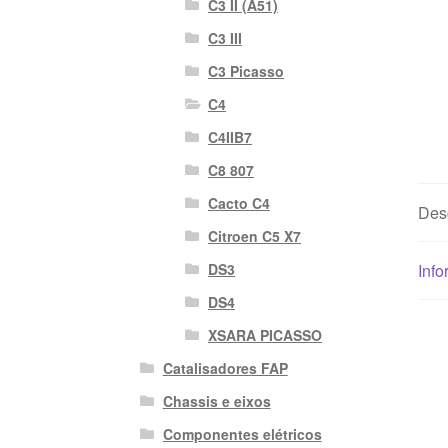
C3 II (A51)
C3 III
C3 Picasso
C4
C4IIB7
C8 807
Cacto C4
Des
Citroen C5 X7
DS3
Info
DS4
XSARA PICASSO
Catalisadores FAP
Chassis e eixos
Componentes elétricos