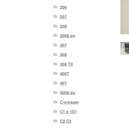
206
207
208
3008 eu
307
308
308 T9
4007
407
5008 eu
C-crosser
C1 e 107
C2 C3