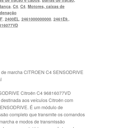
as de tração e cabos
,
Barras de tração,
dança
,
C4
,
C4
,
Motores, caixas de
denação
EF
,
2400EL
,
2461000000000
,
2461E9.
,
816077VD
tor de marcha CITROEN C4 SENSODRIVE
l
NSODRIVE Citroën C4 96816077VD
 destinada aos veículos Citroën com
 SENSODRIVE. É um módulo de
ssão completo que transmite os comandos
 marcha e modos de transmissão