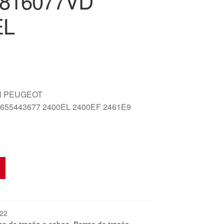
6816077VD
EL
N PEUGEOT
655443677 2400EL 2400EF 2461E9
22