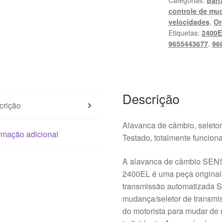
Categorias:
Barr
C4
controle de mu
96816077VD
velocidades
,
Or
2400EL
Etiquetas:
2400
9655443677
,
96
Descrição
crição
Alavanca de câmbio, sele
rmação adicional
Testado, totalmente funciona
A alavanca de câmbio SE
2400EL é uma peça original
transmissão automatizada
mudança/seletor de transmi
do motorista para mudar de