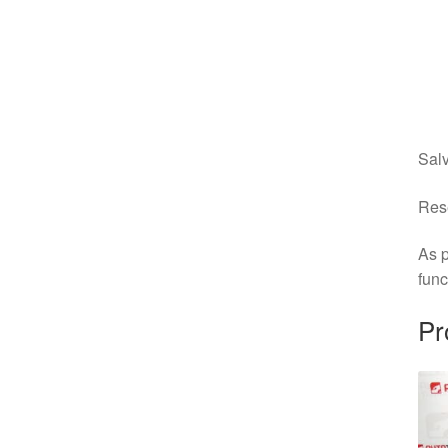
Salv
Rese
As p
fun
Pr