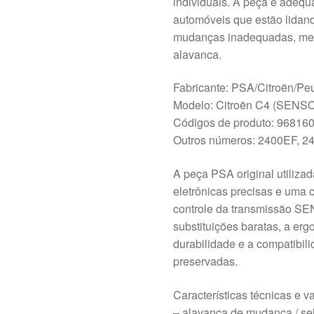
individuais. A peça é adequ
automóveis que estão lidan
mudanças inadequadas, men
alavanca.
Fabricante: PSA/Citroën/Pe
Modelo: Citroën C4 (SENS
Códigos de produto: 9681
Outros números: 2400EF, 2
A peça PSA original utiliza
eletrônicas precisas e uma
controle da transmissão 
substituições baratas, a er
durabilidade e a compatibili
preservadas.
Características técnicas e v
– alavanca de mudança / sel