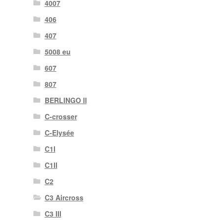
4007
406
407
5008 eu
607
807
BERLINGO II
C-crosser
C-Elysée
C1I
C1II
C2
C3 Aircross
C3 III