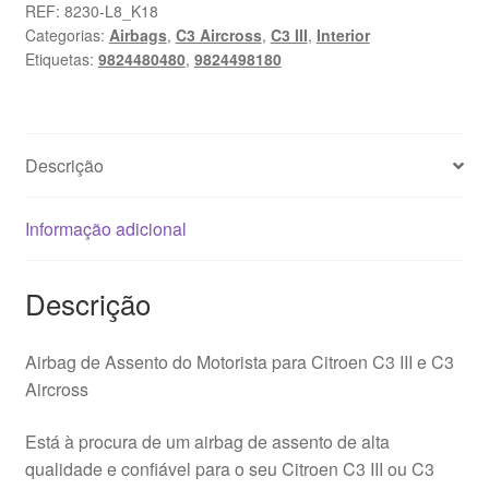
Assento
REF:
8230-L8_K18
Categorias:
Airbags
,
C3 Aircross
,
C3 III
,
Interior
do
Etiquetas:
9824480480
,
9824498180
Motorista
Citroën
C3
III
Descrição
e
C3
Aircross
Informação adicional
9824480480
9824498180
Descrição
Airbag de Assento do Motorista para Citroen C3 III e C3
Aircross
Está à procura de um airbag de assento de alta
qualidade e confiável para o seu Citroen C3 III ou C3