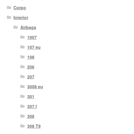
Corpo
Interior
Airbags
1007
107 eu
108
206
207
3008 eu
301
307 I
308
308 T9