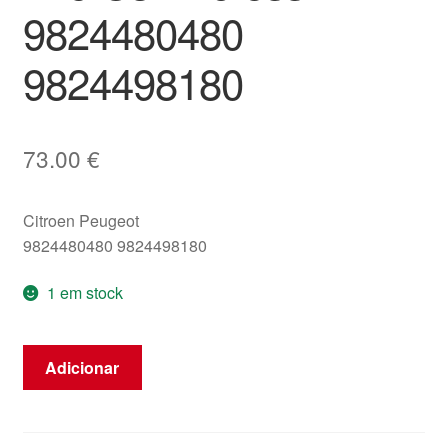
9824480480
9824498180
73.00
€
Citroen Peugeot
9824480480 9824498180
1 em stock
Quantidade
Adicionar
de
Airbag
do