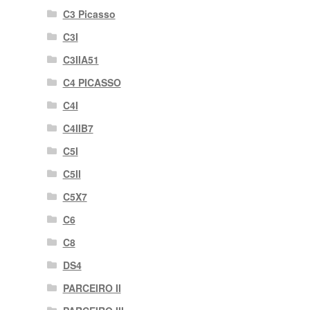
C3 Picasso
C3I
C3IIA51
C4 PICASSO
C4I
C4IIB7
C5I
C5II
C5X7
C6
C8
DS4
PARCEIRO II