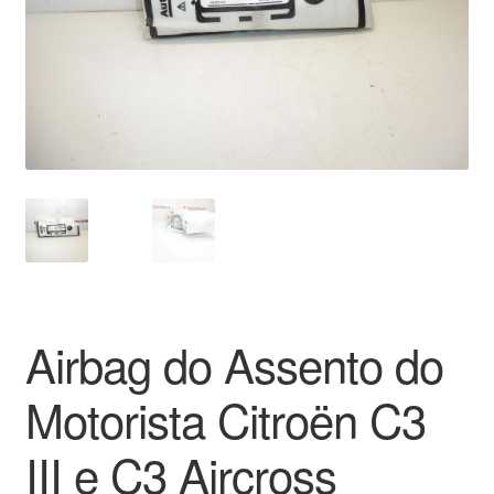
Pagamentos
Pagamentos
Política de Privacidade
Procedimento de Reclamação
Reclamações
Sobre nós
Airbag do Assento do
Termos e Condições
Motorista Citroën C3
Transporte
III e C3 Aircross