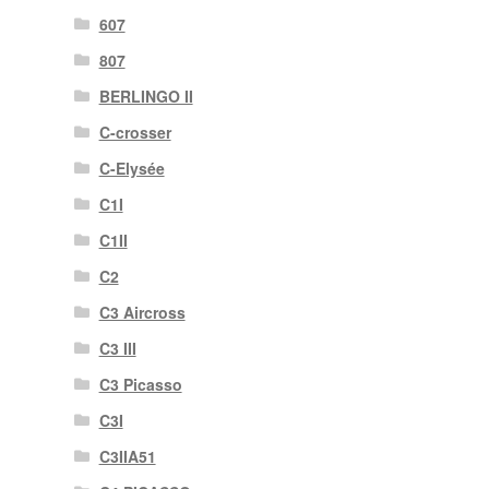
607
807
BERLINGO II
C-crosser
C-Elysée
C1I
C1II
C2
C3 Aircross
C3 III
C3 Picasso
C3I
C3IIA51