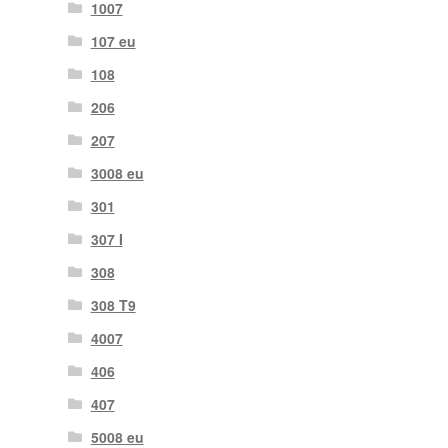
1007
107 eu
108
206
207
3008 eu
301
307 I
308
308 T9
4007
406
407
5008 eu