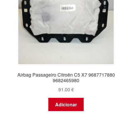
Airbag Passageiro Citroën C5 X7 9687717880
9682465980
91.00
€
Adicionar