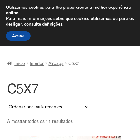
ENVIO a partir de 7 EUR
Utilizamos cookies para lhe proporcionar a melhor experiência
online.
Seg-Sex, das 9h às 16h
800 500 967
Para mais informações sobre que cookies utilizamos ou para os
desligar, consulte
definições
.
Ir
Saltar
Menu
Aceitar
para
para
a
o
Início
navegação
conteúdo
Início
Interior
Airbags
C5X7
Carrinho
C5X7
Confira
Contato
Envio para todo o planeta
Ordenado
A mostrar todos os 11 resultados
por
Minha conta
mais