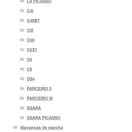
C4 PICASSO
C4I
C4IIB7
C5I
C5II
C5X7
C6
C8
DS4
PARCEIRO II
PARCEIRO III
XSARA
XSARA PICASSO
Alavancas de marcha