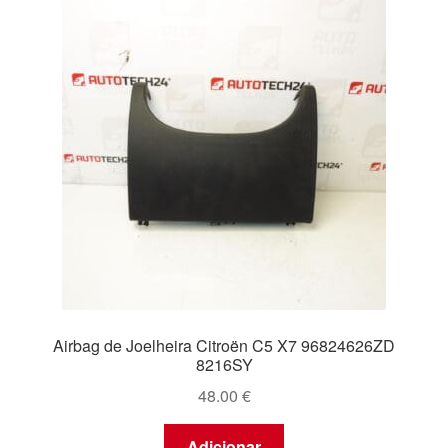
recentes
Pagamentos
Pagamentos
Política de Privacidade
Procedimento de Reclamação
Reclamações
Sobre nós
Airbag de Joelheira Citroën C5 X7 96824626ZD
Termos e Condições
8216SY
48.00
€
Transporte
Adicionar