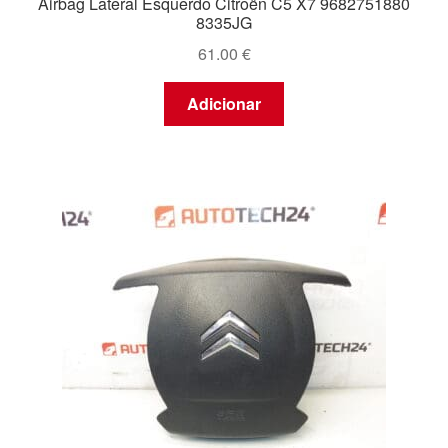
Airbag Lateral Esquerdo Citroën C5 X7 9682751880
8335JG
61.00
€
Adicionar