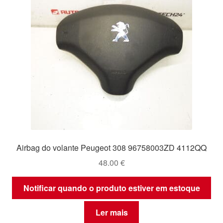
Airbag do volante Peugeot 308 96758003ZD 4112QQ
48.00
€
Notificar quando o produto estiver em estoque
Ler mais