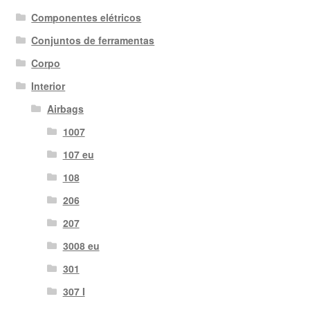
Componentes elétricos
Conjuntos de ferramentas
Corpo
Interior
Airbags
1007
107 eu
108
206
207
3008 eu
301
307 I