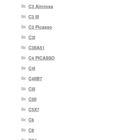
C3 Aircross
C3 III
C3 Picasso
C3I
C3IIA51
C4 PICASSO
C4I
C4IIB7
C5I
C5II
C5X7
C6
C8