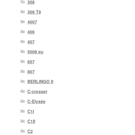
308
308 T9
4007
406
407
5008 eu
607
807
BERLINGO II
C-crosser
C-Elysée
C1I
C1II
C2