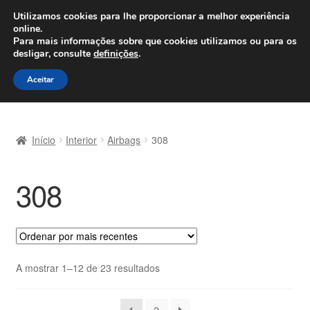
ENVIO a partir de 7 EUR
Utilizamos cookies para lhe proporcionar a melhor experiência
online.
Seg-Sex, das 9h às 16h
800 500 967
Para mais informações sobre que cookies utilizamos ou para os
desligar, consulte
definições
.
Ir
Saltar
Menu
Aceitar
para
para
a
o
Início
navegação
conteúdo
Início
Interior
Airbags
308
Carrinho
308
Confira
Contato
Envio para todo o planeta
Ordenado
A mostrar 1–12 de 23 resultados
por
Minha conta
mais