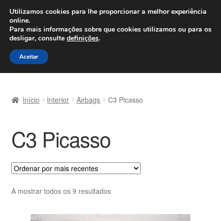
ENVIO a partir de 7 EUR
Utilizamos cookies para lhe proporcionar a melhor experiência
online.
Seg-Sex, das 9h às 16h
800 500 967
Para mais informações sobre que cookies utilizamos ou para os
desligar, consulte
definições
.
Ir
Saltar
Menu
Aceitar
para
para
a
o
Início
navegação
conteúdo
Início
Interior
Airbags
C3 Picasso
Carrinho
C3 Picasso
Confira
Contato
Envio para todo o planeta
Ordenado
A mostrar todos os 9 resultados
por
Minha conta
mais