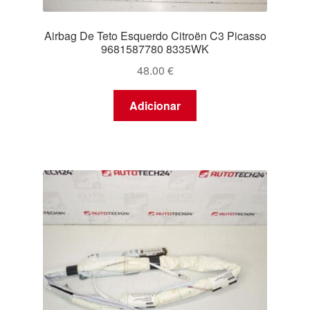
Airbag De Teto Esquerdo Citroën C3 Picasso
9681587780 8335WK
48.00
€
Adicionar