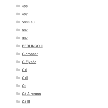
406
407
5008 eu
607
807
BERLINGO II
C-crosser
C-Elysée
C1I
C1II
C2
C3 Aircross
C3 III