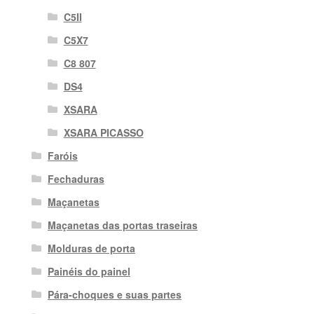
C5II
C5X7
C8 807
DS4
XSARA
XSARA PICASSO
Faróis
Fechaduras
Maçanetas
Maçanetas das portas traseiras
Molduras de porta
Painéis do painel
Pára-choques e suas partes