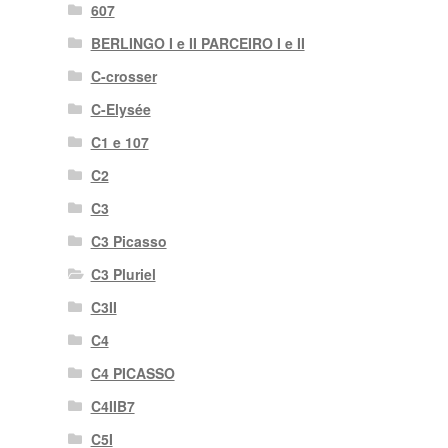
607
BERLINGO I e II PARCEIRO I e II
C-crosser
C-Elysée
C1 e 107
C2
C3
C3 Picasso
C3 Pluriel
C3II
C4
C4 PICASSO
C4IIB7
C5I