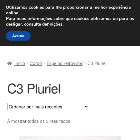
ENVIO a partir de 7 EUR
Utilizamos cookies para lhe proporcionar a melhor experiência
online.
Seg-Sex, das 9h às 16h
800 500 967
Para mais informações sobre que cookies utilizamos ou para os
desligar, consulte
definições
.
Ir
Saltar
Menu
Aceitar
para
para
a
o
Início
navegação
conteúdo
Início
Corpo
Espelho retrovisor
C3 Pluriel
Carrinho
C3 Pluriel
Confira
Contato
Envio para todo o planeta
Ordenado
A mostrar todos os 5 resultados
por
Minha conta
mais