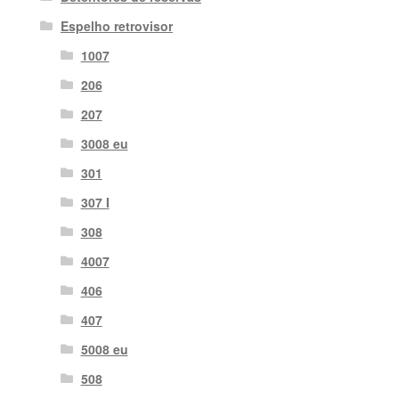
Espelho retrovisor
1007
206
207
3008 eu
301
307 I
308
4007
406
407
5008 eu
508