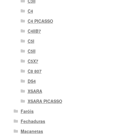
C3II
C4
C4 PICASSO
C4IIB7
C5I
C5II
C5X7
C8 807
DS4
XSARA
XSARA PICASSO
Faróis
Fechaduras
Maçanetas