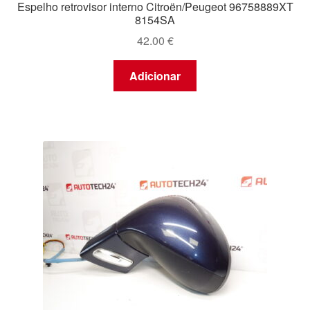
Espelho retrovisor interno Citroën/Peugeot 96758889XT
8154SA
42.00
€
Adicionar