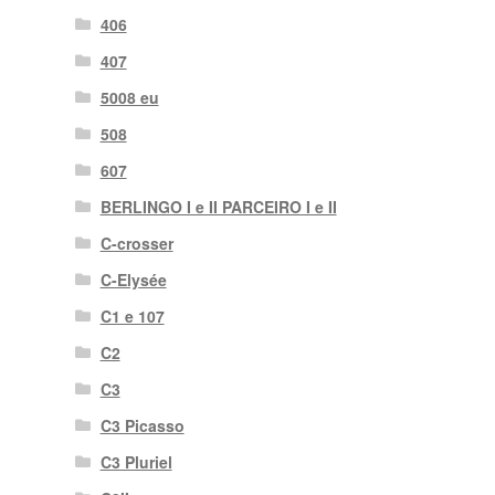
406
407
5008 eu
508
607
BERLINGO I e II PARCEIRO I e II
C-crosser
C-Elysée
C1 e 107
C2
C3
C3 Picasso
C3 Pluriel