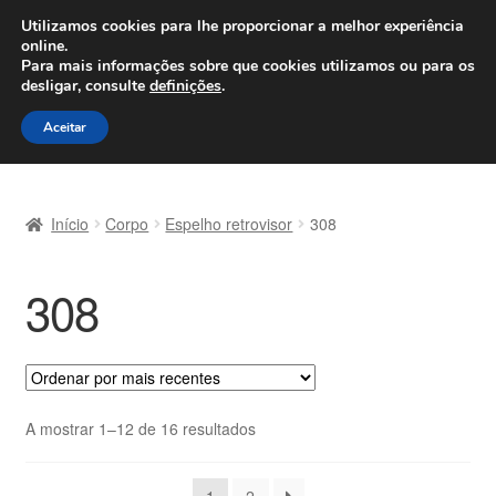
ENVIO a partir de 7 EUR
Utilizamos cookies para lhe proporcionar a melhor experiência
online.
Seg-Sex, das 9h às 16h
800 500 967
Para mais informações sobre que cookies utilizamos ou para os
desligar, consulte
definições
.
Ir
Saltar
Menu
Aceitar
para
para
a
o
Início
navegação
conteúdo
Início
Corpo
Espelho retrovisor
308
Carrinho
308
Confira
Contato
Envio para todo o planeta
Ordenado
A mostrar 1–12 de 16 resultados
por
Minha conta
mais