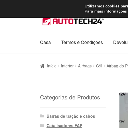
ENVIO a partir de
Utilizamos cookies para
Para mais informações 
Ir
Saltar
para
para
a
o
navegação
conteúdo
Casa
Termos e Condições
Devolu
Início
Carrinho
Confira
Contato
Envio para t
Início
Interior
Airbags
C5I
Airbag do 
Política de Privacidade
Procedimento de 
Transporte
Categorias de Produtos
Barras de tração e cabos
Catalisadores FAP