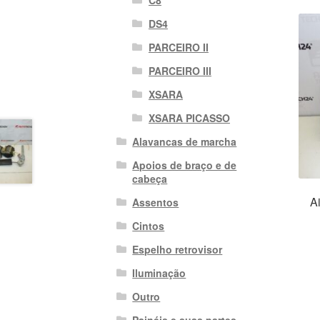
DS4
PARCEIRO II
PARCEIRO III
XSARA
XSARA PICASSO
Alavancas de marcha
Apoios de braço e de
cabeça
A
Assentos
Cintos
Espelho retrovisor
Iluminação
Outro
Painéis e suas partes