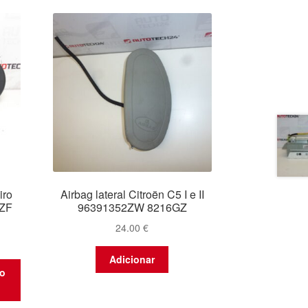
iro
Airbag lateral Citroën C5 I e II
8ZF
96391352ZW 8216GZ
24.00
€
Adicionar
to