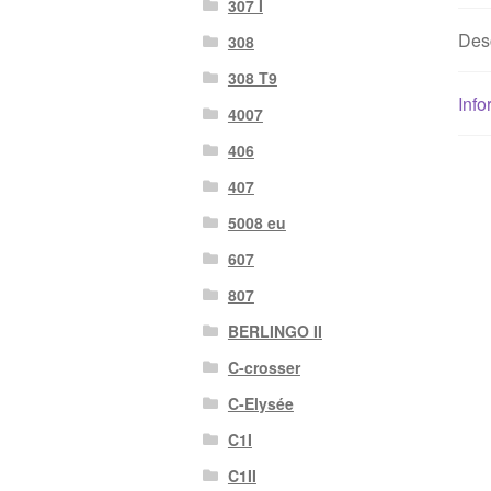
307 I
Des
308
308 T9
Info
4007
406
407
5008 eu
607
807
BERLINGO II
C-crosser
C-Elysée
C1I
C1II