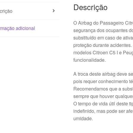
Descrição
crição
O Airbag do Passageiro Citro
rmação adicional
segurança dos ocupantes do
substituído em caso de ati
proteção durante acidentes.
modelos Citroen C5 I e Peug
funcionalidade.
A troca deste airbag deve se
pois requer conhecimento t
Recomendamos que a substit
sempre que houver qualquer 
O tempo de vida útil deste 
indefinido, mas pode ser af
umidade.