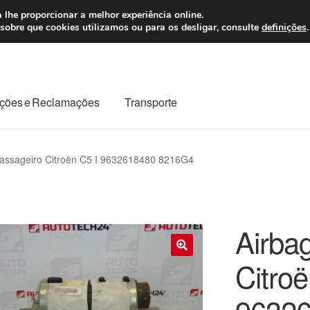
 7 EUR
Seg-Sex, da
 lhe proporcionar a melhor experiência online.
sobre que cookies utilizamos ou para os desligar, consulte
definições
.
ções e Reclamações
Transporte
odo o planeta
Minha conta
Pagamentos
Pagamentos
Passageiro Citroën C5 I 9632618480 8216G4
Reclamação
Reclamações
Sobre nós
Termos e Condições
Airba
Citroë
🔍