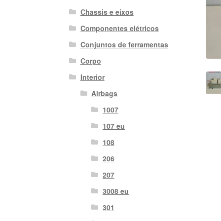
Chassis e eixos
Componentes elétricos
Conjuntos de ferramentas
Corpo
Interior
Airbags
1007
107 eu
108
206
207
3008 eu
301