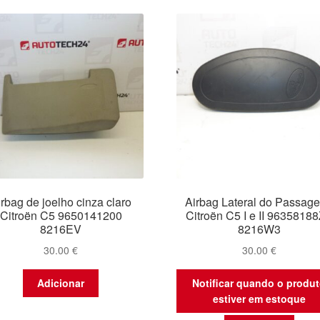
irbag de joelho cinza claro
Airbag Lateral do Passage
Citroën C5 9650141200
Citroën C5 I e II 9635818
8216EV
8216W3
30.00
€
30.00
€
Adicionar
Notificar quando o produ
estiver em estoque