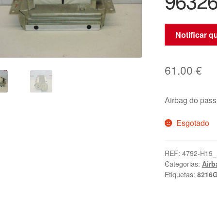
9632
Notificar 
61.00
€
Airbag do pass
Esgotado
REF:
4792-H19_
Categorias:
Airb
Etiquetas:
8216