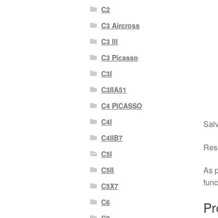
C2
C3 Aircross
C3 III
C3 Picasso
C3I
C3IIA51
C4 PICASSO
C4I
Salv
C4IIB7
Rese
C5I
As p
C5II
fun
C5X7
C6
Pr
C8