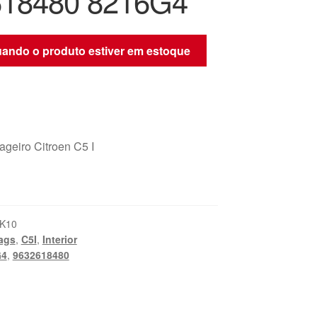
618480 8216G4
quando o produto estiver em estoque
ageiro Citroen C5 I
K10
ags
,
C5I
,
Interior
G4
,
9632618480