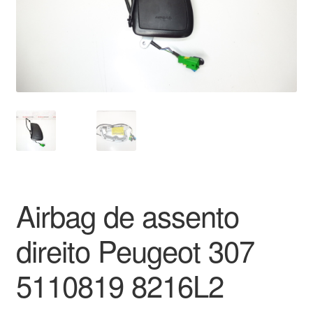
Pagamentos
Pagamentos
Política de Privacidade
Procedimento de Reclamação
Reclamações
Airbag de assento
Sobre nós
direito Peugeot 307
Termos e Condições
5110819 8216L2
Transporte