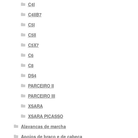
C4I
C4IIB7
C5I
C5II
C5X7
C6
C8
DS4
PARCEIRO II
PARCEIRO III
XSARA
XSARA PICASSO
Alavancas de marcha
Apoios de braço e de cabeça