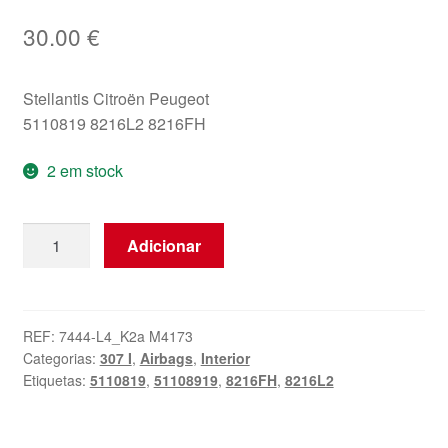
30.00
€
Stellantis Citroën Peugeot
5110819 8216L2 8216FH
2 em stock
Quantidade
Adicionar
de
Airbag
de
assento
REF:
7444-L4_K2a M4173
Categorias:
307 I
,
Airbags
,
Interior
direito
Etiquetas:
5110819
,
51108919
,
8216FH
,
8216L2
Peugeot
307
5110819