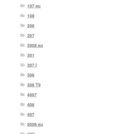
107 eu
108
206
207
3008 eu
301
307 I
308
308 T9
4007
406
407
5008 eu
607