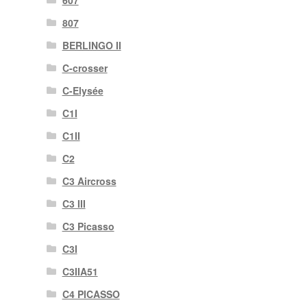
807
BERLINGO II
C-crosser
C-Elysée
C1I
C1II
C2
C3 Aircross
C3 III
C3 Picasso
C3I
C3IIA51
C4 PICASSO