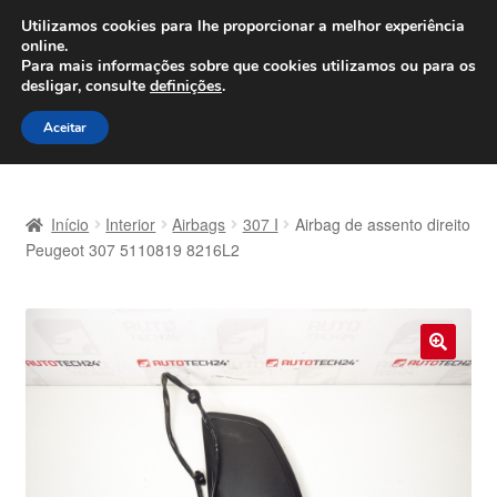
ENVIO a partir de 7 EUR
Utilizamos cookies para lhe proporcionar a melhor experiência
online.
Seg-Sex, das 9h às 16h
800 500 967
Para mais informações sobre que cookies utilizamos ou para os
desligar, consulte
definições
.
Ir
Saltar
Menu
Aceitar
para
para
a
o
Início
navegação
conteúdo
Início
Interior
Airbags
307 I
Airbag de assento direito
Carrinho
Peugeot 307 5110819 8216L2
Confira
Contato
🔍
Envio para todo o planeta
Minha conta