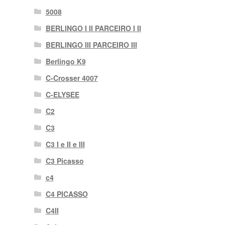
5008
BERLINGO I II PARCEIRO I II
BERLINGO III PARCEIRO III
Berlingo K9
C-Crosser 4007
C-ELYSEE
C2
C3
C3 I e II e III
C3 Picasso
c4
C4 PICASSO
C4II