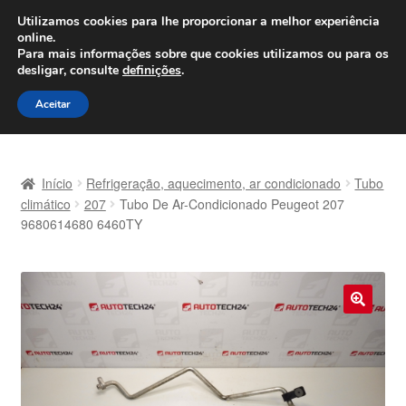
ENVIO a partir de 7 EUR
Utilizamos cookies para lhe proporcionar a melhor experiência
online.
Seg-Sex, das 9h às 16h
800 500 967
Para mais informações sobre que cookies utilizamos ou para os
desligar, consulte
definições
.
Ir
Saltar
Menu
Aceitar
para
para
a
o
Início
navegação
conteúdo
Início
Refrigeração, aquecimento, ar condicionado
Tubo
Carrinho
climático
207
Tubo De Ar-Condicionado Peugeot 207
9680614680 6460TY
Confira
Contato
🔍
Envio para todo o planeta
Minha conta