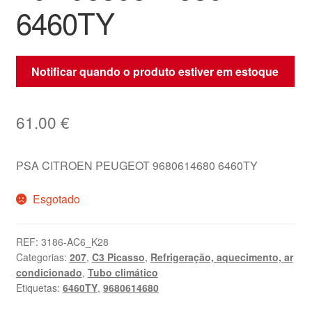
6460TY
Notificar quando o produto estiver em estoque
61.00
€
PSA CITROEN PEUGEOT 9680614680 6460TY
Esgotado
REF:
3186-AC6_K28
Categorias:
207
,
C3 Picasso
,
Refrigeração, aquecimento, ar
condicionado
,
Tubo climático
Etiquetas:
6460TY
,
9680614680