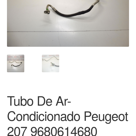
Pagamentos
Pagamentos
Política de Privacidade
Procedimento de Reclamação
Reclamações
Sobre nós
Tubo De Ar-
Termos e Condições
Condicionado Peugeot
Transporte
207 9680614680