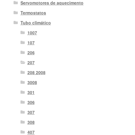
Servomotores de aquecimento
Termostatos
Tubo climático
1007
107
206
207
208 2008
3008
301
306
307
308
407