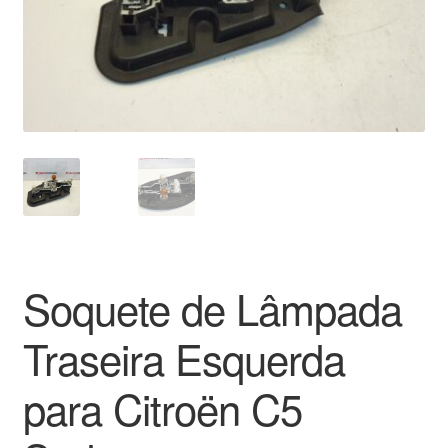
Pagamentos
Pagamentos
Política de Privacidade
Procedimento de Reclamação
Reclamações
Soquete de Lâmpada
Sobre nós
Traseira Esquerda
Termos e Condições
para Citroën C5
Transporte