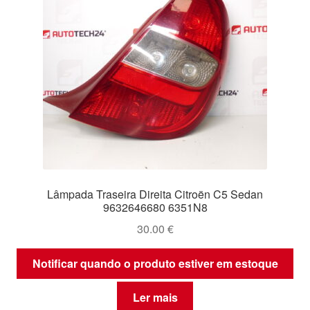
Lâmpada Traseira Direita Citroën C5 Sedan
9632646680 6351N8
30.00
€
Notificar quando o produto estiver em estoque
Ler mais