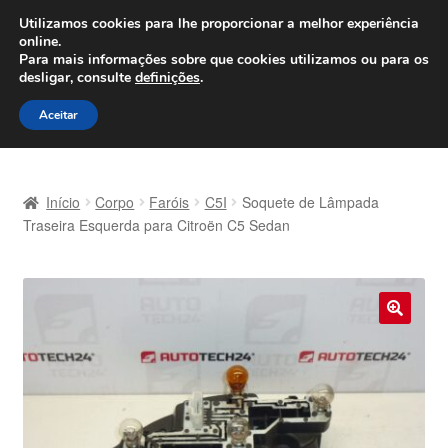
ENVIO a partir de 7 EUR
Utilizamos cookies para lhe proporcionar a melhor experiência
online.
Seg-Sex, das 9h às 16h
800 500 967
Para mais informações sobre que cookies utilizamos ou para os
desligar, consulte
definições
.
Ir
Saltar
Menu
Aceitar
para
para
a
o
Início
navegação
conteúdo
Início
Corpo
Faróis
C5I
Soquete de Lâmpada
Carrinho
Traseira Esquerda para Citroën C5 Sedan
Confira
Contato
🔍
Envio para todo o planeta
Minha conta