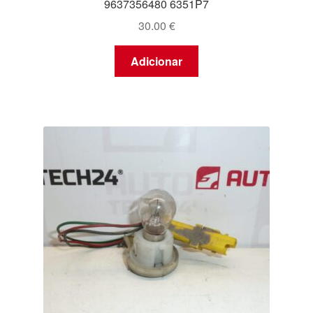
9637356480 6351P7
30.00
€
Adicionar