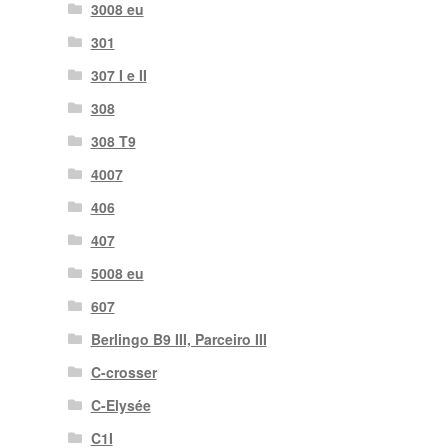
3008 eu
301
307 I e II
308
308 T9
4007
406
407
5008 eu
607
Berlingo B9 III, Parceiro III
C-crosser
C-Elysée
C1I