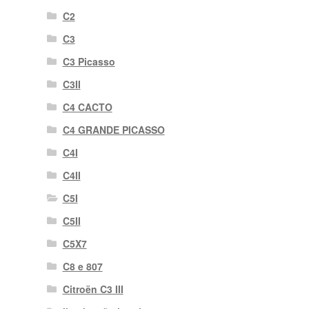
C2
C3
C3 Picasso
C3II
C4 CACTO
C4 GRANDE PICASSO
C4I
C4II
C5I
C5II
C5X7
C8 e 807
Citroën C3 III