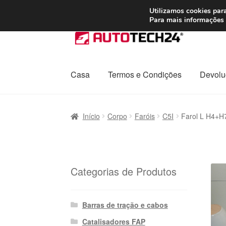
ENVIO a partir de
Utilizamos cookies para
Para mais informações 
Ir
Saltar
para
para
a
o
navegação
conteúdo
Casa
Termos e Condições
Devolu
Início
Carrinho
Confira
Contato
Envio para t
Início
Corpo
Faróis
C5I
Farol L H4+H
Política de Privacidade
Procedimento de 
Transporte
Categorias de Produtos
Barras de tração e cabos
Catalisadores FAP