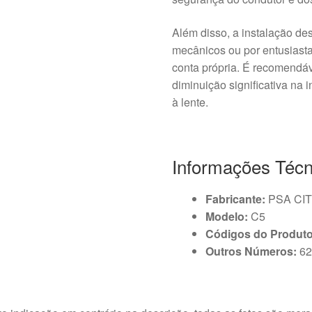
Além disso, a instalação des
mecânicos ou por entusiasta
conta própria. É recomendáve
diminuição significativa na 
à lente.
Informações Técn
Fabricante:
PSA CI
Modelo:
C5
Códigos do Produto
Outros Números:
62