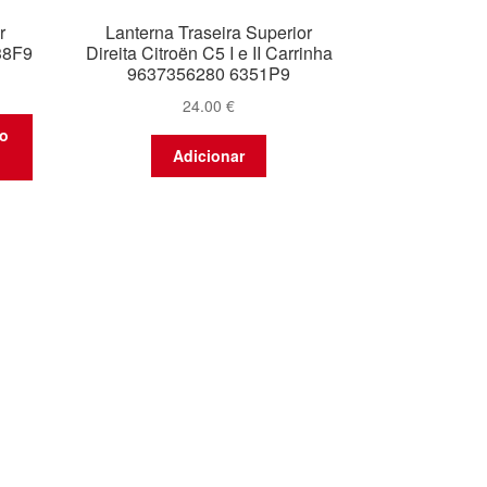
r
Lanterna Traseira Superior
38F9
Direita Citroën C5 I e II Carrinha
9637356280 6351P9
24.00
€
to
Adicionar