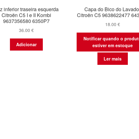
z inferior traseira esquerda
Capa do Bico do Lavado
Citroën C5 I e II Kombi
Citroën C5 9638622477 64
9637356580 6350P7
18.00
€
36.00
€
Notificar quando o produ
Adicionar
estiver em estoque
Ler mais