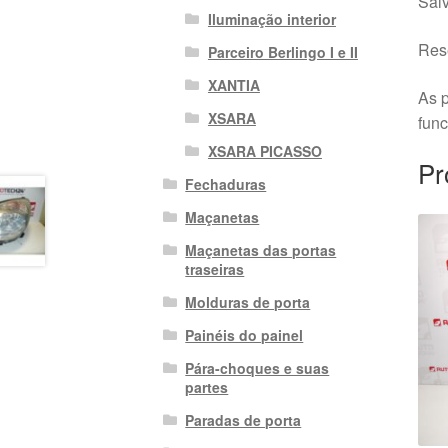
Salv
Iluminação interior
Rese
Parceiro Berlingo I e II
XANTIA
As p
XSARA
fun
XSARA PICASSO
Pr
Fechaduras
Maçanetas
Maçanetas das portas
traseiras
Molduras de porta
Painéis do painel
Pára-choques e suas
partes
Paradas de porta