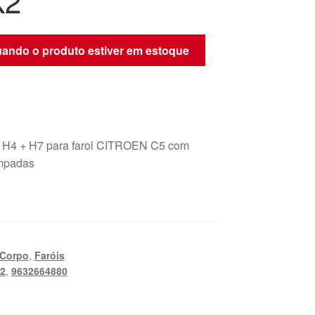
X2
quando o produto estiver em estoque
o H4 + H7 para farol CITROEN C5 com
âmpadas
Corpo
,
Faróis
2
,
9632664880