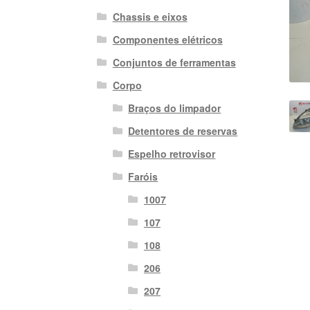
Chassis e eixos
Componentes elétricos
Conjuntos de ferramentas
Corpo
Braços do limpador
Detentores de reservas
Espelho retrovisor
Faróis
1007
107
108
206
207