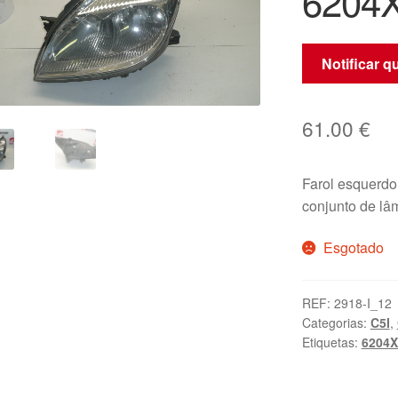
6204
Notificar 
61.00
€
Farol esquerd
conjunto de l
Esgotado
REF:
2918-I_12
Categorias:
C5I
,
Etiquetas:
6204X