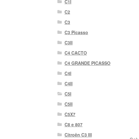
C1I
C2
C3
C3 Picasso
C3II
C4 CACTO
C4 GRANDE PICASSO
C4I
C4II
C5I
C5II
C5X7
C8 e 807
Citroën C3 III