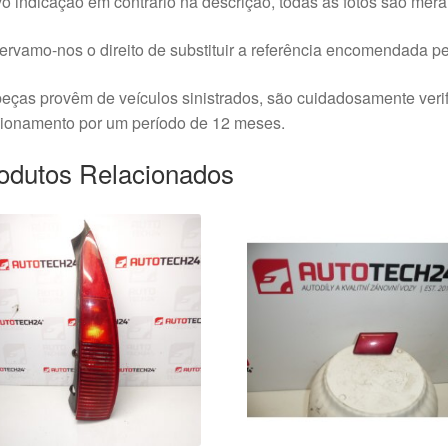
o indicação em contrário na descrição, todas as fotos são meram
rvamo-nos o direito de substituir a referência encomendada pel
eças provêm de veículos sinistrados, são cuidadosamente veri
cionamento por um período de 12 meses.
odutos Relacionados