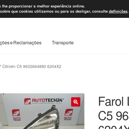
 7 EUR
Seg-Sex, da
 lhe proporcionar a melhor experiência online.
sobre que cookies utilizamos ou para os desligar, consulte
definições
.
ções e Reclamações
Transporte
odo o planeta
Minha conta
Pagamentos
Pagamentos
7 Citroën C5 9632664880 6204X2
Reclamação
Reclamações
Sobre nós
Termos e Condições
Farol
C5 9
🔍