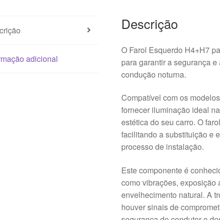
Descrição
crição
O Farol Esquerdo H4+H7 pa
rmação adicional
para garantir a segurança e 
condução noturna.
Compatível com os modelos C
fornecer iluminação ideal n
estética do seu carro. O fa
facilitando a substituição 
processo de instalação.
Este componente é conhecido
como vibrações, exposição a
envelhecimento natural. A t
houver sinais de compromet
segurança do condutor e do