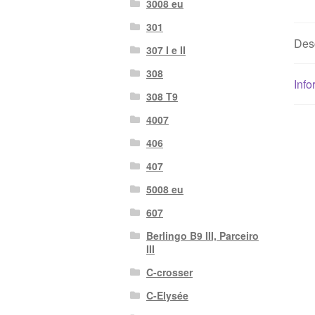
3008 eu
301
Des
307 I e II
308
Info
308 T9
4007
406
407
5008 eu
607
Berlingo B9 III, Parceiro
III
C-crosser
C-Elysée