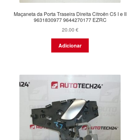
Maçaneta da Porta Traseira Direita Citroën C5 I e II
9631830977 9644270177 EZRC
20.00
€
Adicionar