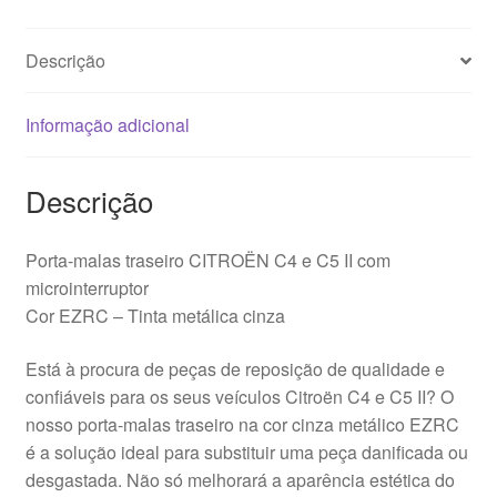
Citroën
C4
Descrição
C5
II
9649858777
Informação adicional
8726Q8
Descrição
Porta-malas traseiro CITROËN C4 e C5 II com
microinterruptor
Cor EZRC – Tinta metálica cinza
Está à procura de peças de reposição de qualidade e
confiáveis para os seus veículos Citroën C4 e C5 II? O
nosso porta-malas traseiro na cor cinza metálico EZRC
é a solução ideal para substituir uma peça danificada ou
desgastada. Não só melhorará a aparência estética do