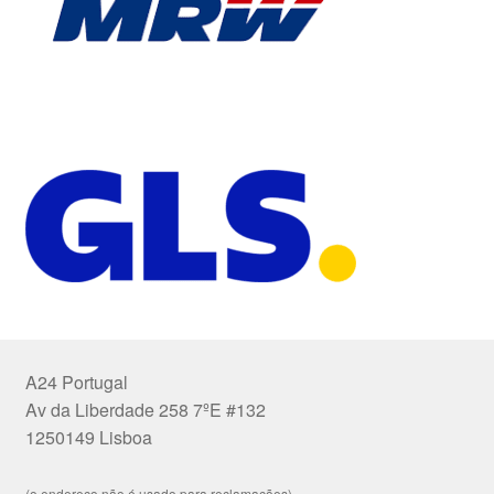
A24 Portugal
Av da Liberdade 258 7ºE #132
1250149 Lisboa
(o endereço não é usado para reclamações)