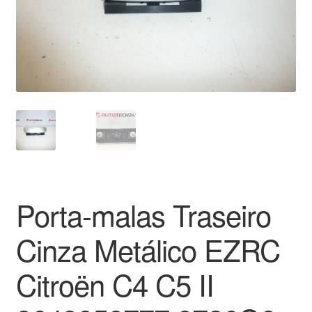
Pagamentos
Pagamentos
Política de Privacidade
Procedimento de Reclamação
Reclamações
Porta-malas Traseiro
Sobre nós
Cinza Metálico EZRC
Termos e Condições
Citroën C4 C5 II
Transporte