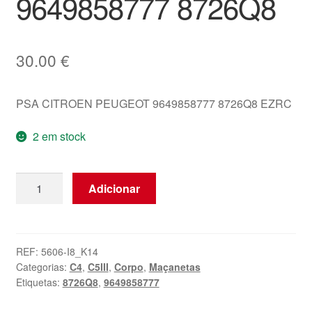
9649858777 8726Q8
30.00
€
PSA CITROEN PEUGEOT 9649858777 8726Q8 EZRC
2 em stock
Quantidade
Adicionar
de
Porta-
malas
Traseiro
REF:
5606-I8_K14
Categorias:
C4
,
C5III
,
Corpo
,
Maçanetas
Cinza
Etiquetas:
8726Q8
,
9649858777
Metálico
EZRC