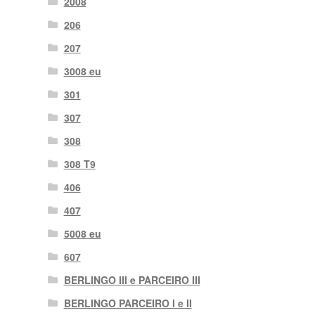
2008
206
207
3008 eu
301
307
308
308 T9
406
407
5008 eu
607
BERLINGO III e PARCEIRO III
BERLINGO PARCEIRO I e II