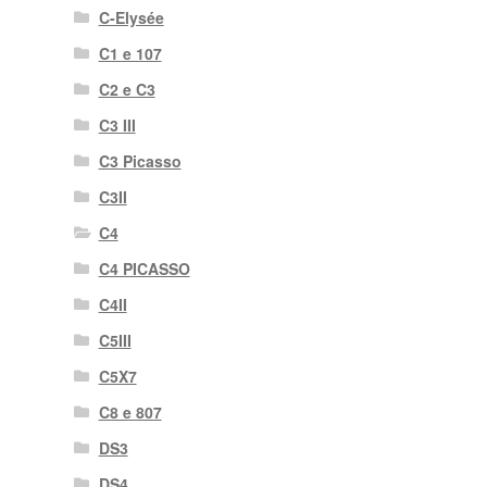
C-Elysée
C1 e 107
C2 e C3
C3 III
C3 Picasso
C3II
C4
C4 PICASSO
C4II
C5III
C5X7
C8 e 807
DS3
DS4