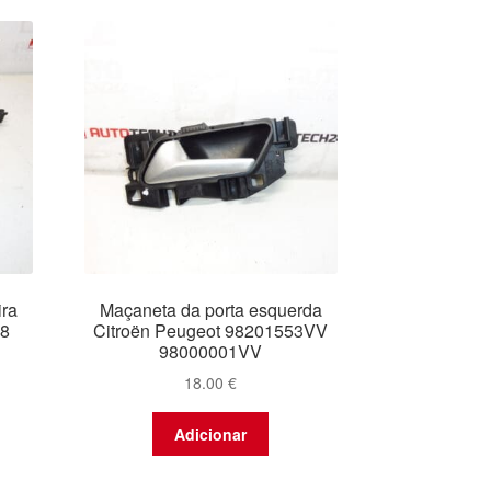
mais
recentes
ira
Maçaneta da porta esquerda
08
Citroën Peugeot 98201553VV
98000001VV
18.00
€
Adicionar