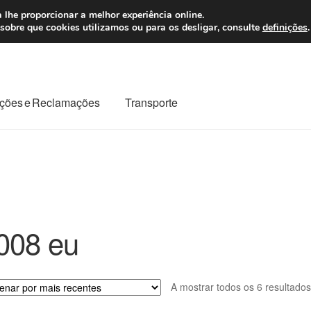
 7 EUR
Seg-Sex, da
 lhe proporcionar a melhor experiência online.
sobre que cookies utilizamos ou para os desligar, consulte
definições
.
ções e Reclamações
Transporte
odo o planeta
Minha conta
Pagamentos
Pagamentos
Reclamação
Reclamações
Sobre nós
Termos e Condições
008 eu
A mostrar todos os 6 resultados