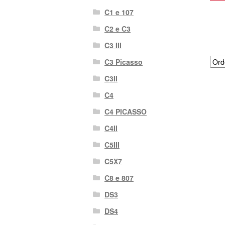
C1 e 107
C2 e C3
C3 III
C3 Picasso
C3II
C4
C4 PICASSO
C4II
C5III
C5X7
C8 e 807
DS3
DS4