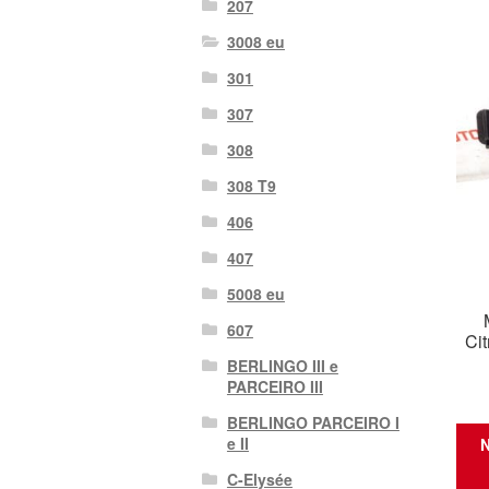
207
3008 eu
301
307
308
308 T9
406
407
5008 eu
607
Ci
BERLINGO III e
PARCEIRO III
BERLINGO PARCEIRO I
e II
N
C-Elysée