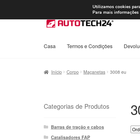
ENVIO a partir de
Utilizamos cookies para
Para mais informações 
Ir
Saltar
para
para
a
o
navegação
conteúdo
Casa
Termos e Condições
Devolu
Início
Carrinho
Confira
Contato
Envio para t
Início
Corpo
Maçanetas
3008 eu
Política de Privacidade
Procedimento de 
Transporte
3
Categorias de Produtos
Barras de tração e cabos
Catalisadores FAP