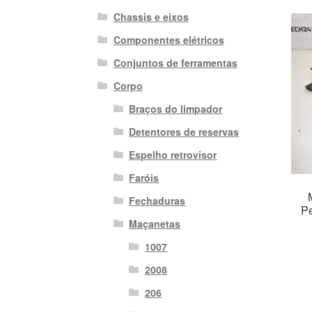
Chassis e eixos
Componentes elétricos
Conjuntos de ferramentas
Corpo
Braços do limpador
Detentores de reservas
Espelho retrovisor
Faróis
Fechaduras
P
Maçanetas
1007
2008
206