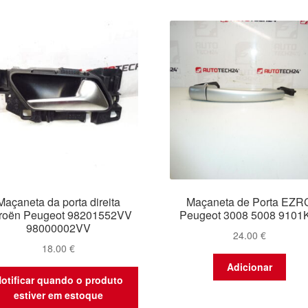
Maçaneta da porta direita
Maçaneta de Porta EZR
troën Peugeot 98201552VV
Peugeot 3008 5008 9101
98000002VV
24.00
€
18.00
€
Adicionar
otificar quando o produto
estiver em estoque