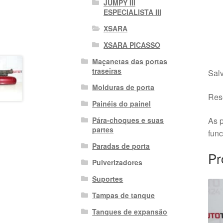
JUMPY III
ESPECIALISTA III
XSARA
XSARA PICASSO
Maçanetas das portas
traseiras
Salv
Molduras de porta
Rese
Painéis do painel
As p
Pára-choques e suas
partes
fun
Paradas de porta
Pr
Pulverizadores
Suportes
Tampas de tanque
Tanques de expansão