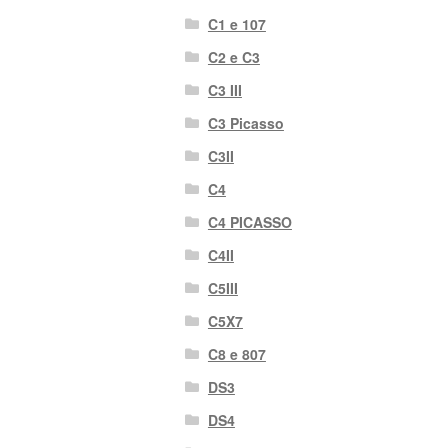
C1 e 107
C2 e C3
C3 III
C3 Picasso
C3II
C4
C4 PICASSO
C4II
C5III
C5X7
C8 e 807
DS3
DS4