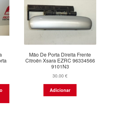
a
Mão De Porta Direita Frente
rta
Citroën Xsara EZRC 96334566
9101N3
30.00
€
to
Adicionar