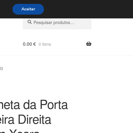
s 9h às 16h
800 500 967
Aceitar
Pesquisar
Pesquisa
por:
0.00
€
0 itens
N3
eta da Porta
ira Direita