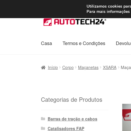
ENVIO a partir de
Utilizamos cookies para
Para mais informações 
Ir
Saltar
para
para
a
o
navegação
conteúdo
Casa
Termos e Condições
Devolu
Início
Carrinho
Confira
Contato
Envio para t
Início
Corpo
Maçanetas
XSARA
Maçan
Política de Privacidade
Procedimento de 
Transporte
Categorias de Produtos
Barras de tração e cabos
Catalisadores FAP