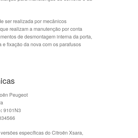
de ser realizada por mecânicos
s que realizam a manutenção por conta
dimentos de desmontagem interna da porta,
 e fixação da nova com os parafusos
icas
oën Peugeot
ra
:
9101N3
334566
versões específicas do Citroën Xsara,