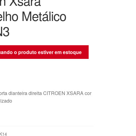
ën Xsara
lho Metálico
N3
quando o produto estiver em estoque
rta dianteira direita CITROEN XSARA cor
lizado
K14