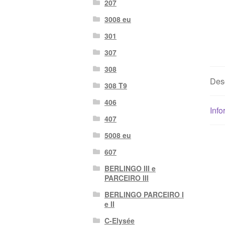
207
3008 eu
301
307
308
Des
308 T9
406
Info
407
5008 eu
607
BERLINGO III e
PARCEIRO III
BERLINGO PARCEIRO I
e II
C-Elysée