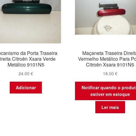
canismo da Porta Traseira
Maçaneta Traseira Direit
ireita Citroën Xsara Verde
Vermelho Metálico Para Po
Metálico 9101N5
Citroën Xsara 9101N5
24.00
€
18.00
€
Adicionar
Notificar quando o produ
estiver em estoque
Ler mais