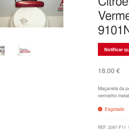
Citro
Verme
9101
Notificar 
18.00
€
Maçaneta da po
vermelho meta
Esgotado
REF:
2397-F11_