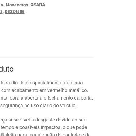
po
,
Maçanetas
,
XSARA
N3
,
96334566
duto
teira direita é especialmente projetada
a, com acabamento em vermelho metálico.
tal para a abertura e fechamento da porta,
 segurança no uso diário do veículo.
ça suscetível a desgaste devido ao seu
 tempo e possíveis impactos, o que pode
tituição para manutenção do conforto e da