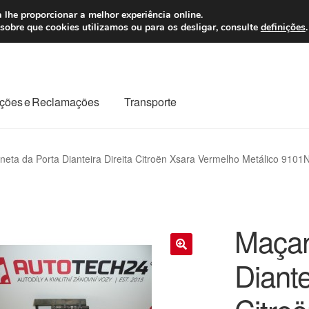
 7 EUR
Seg-Sex, da
 lhe proporcionar a melhor experiência online.
sobre que cookies utilizamos ou para os desligar, consulte
definições
.
ções e Reclamações
Transporte
odo o planeta
Minha conta
Pagamentos
Pagamentos
eta da Porta Dianteira Direita Citroën Xsara Vermelho Metálico 9101
Reclamação
Reclamações
Sobre nós
Termos e Condições
Maçan
Diante
🔍