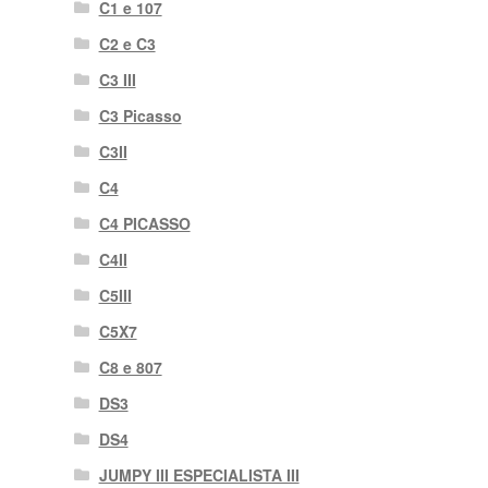
C1 e 107
C2 e C3
C3 III
C3 Picasso
C3II
C4
C4 PICASSO
C4II
C5III
C5X7
C8 e 807
DS3
DS4
JUMPY III ESPECIALISTA III