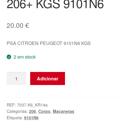
206+ KGS 9101N6
20.00
€
PSA CITROEN PEUGEOT 9101N6 KGS
2 em stock
Quantidade
Adicionar
de
Mecanismo
de
Fecho
REF:
7037-K6_KR14a
Categorias:
206
,
Corpo
,
Maçanetas
da
Etiqueta:
9101N6
Porta
Traseira