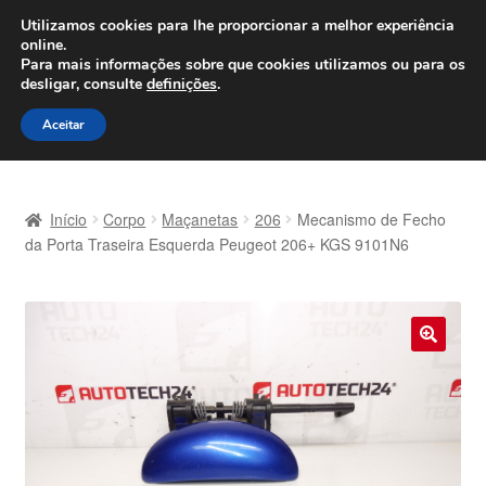
ENVIO a partir de 7 EUR
Utilizamos cookies para lhe proporcionar a melhor experiência
online.
Seg-Sex, das 9h às 16h
800 500 967
Para mais informações sobre que cookies utilizamos ou para os
desligar, consulte
definições
.
Ir
Saltar
Menu
Aceitar
para
para
a
o
Início
navegação
conteúdo
Início
Corpo
Maçanetas
206
Mecanismo de Fecho
Carrinho
da Porta Traseira Esquerda Peugeot 206+ KGS 9101N6
Confira
Contato
🔍
Envio para todo o planeta
Minha conta