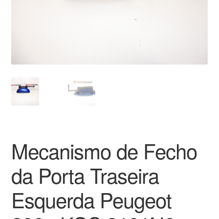
Pagamentos
Pagamentos
Política de Privacidade
Procedimento de Reclamação
Reclamações
Mecanismo de Fecho
Sobre nós
da Porta Traseira
Termos e Condições
Esquerda Peugeot
Transporte