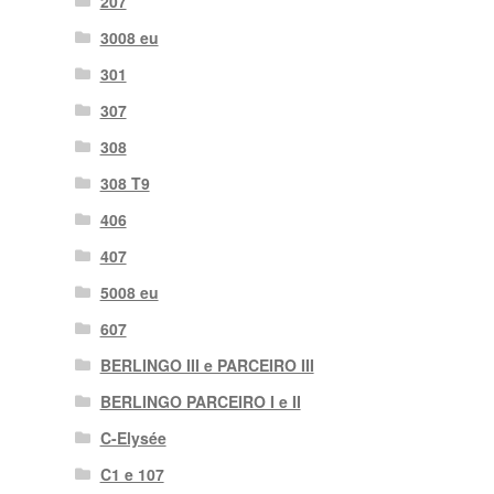
207
3008 eu
301
307
308
308 T9
406
407
5008 eu
607
BERLINGO III e PARCEIRO III
BERLINGO PARCEIRO I e II
C-Elysée
C1 e 107