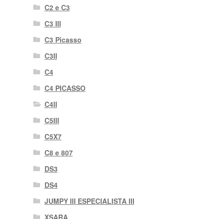
C2 e C3
C3 III
C3 Picasso
C3II
C4
C4 PICASSO
C4II
C5III
C5X7
C8 e 807
DS3
DS4
JUMPY III ESPECIALISTA III
XSARA