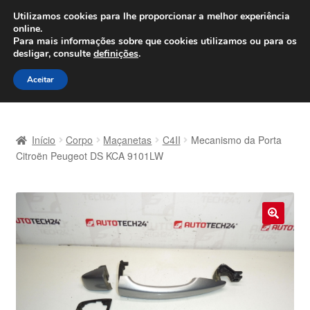
ENVIO a partir de 7 EUR
Utilizamos cookies para lhe proporcionar a melhor experiência
online.
Seg-Sex, das 9h às 16h
800 500 967
Para mais informações sobre que cookies utilizamos ou para os
desligar, consulte
definições
.
Ir
Saltar
Menu
Aceitar
para
para
a
o
Início
navegação
conteúdo
Início
Corpo
Maçanetas
C4II
Mecanismo da Porta
Carrinho
Citroën Peugeot DS KCA 9101LW
Confira
Contato
🔍
Envio para todo o planeta
Minha conta