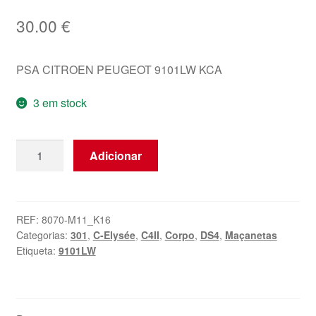
30.00
€
PSA CITROEN PEUGEOT 9101LW KCA
3 em stock
Quantidade
Adicionar
de
Mecanismo
da
Porta
REF:
8070-M11_K16
Categorias:
301
,
C-Elysée
,
C4II
,
Corpo
,
DS4
,
Maçanetas
Citroën
Etiqueta:
9101LW
Peugeot
DS
KCA
9101LW