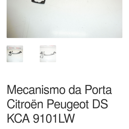
Pagamentos
Pagamentos
Política de Privacidade
Procedimento de Reclamação
Reclamações
Mecanismo da Porta
Sobre nós
Citroën Peugeot DS
Termos e Condições
KCA 9101LW
Transporte