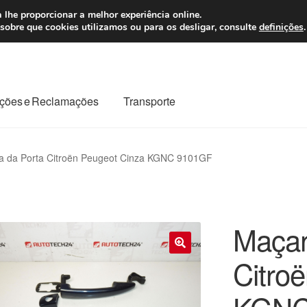
 7 EUR
Seg-Sex, da
 lhe proporcionar a melhor experiência online.
sobre que cookies utilizamos ou para os desligar, consulte
definições
.
ções e Reclamações
Transporte
odo o planeta
Minha conta
Pagamentos
Pagamentos
a da Porta Citroën Peugeot Cinza KGNC 9101GF
Reclamação
Reclamações
Sobre nós
Termos e Condições
Maçan
Citro
🔍