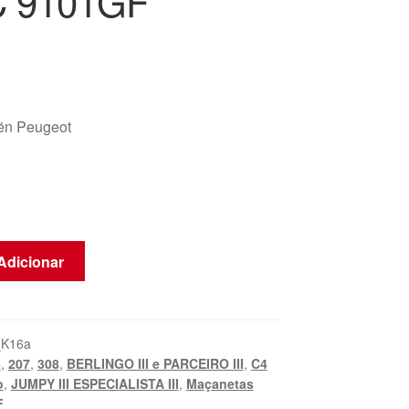
 9101GF
oën Peugeot
Adicionar
_K16a
8
,
207
,
308
,
BERLINGO III e PARCEIRO III
,
C4
o
,
JUMPY III ESPECIALISTA III
,
Maçanetas
F