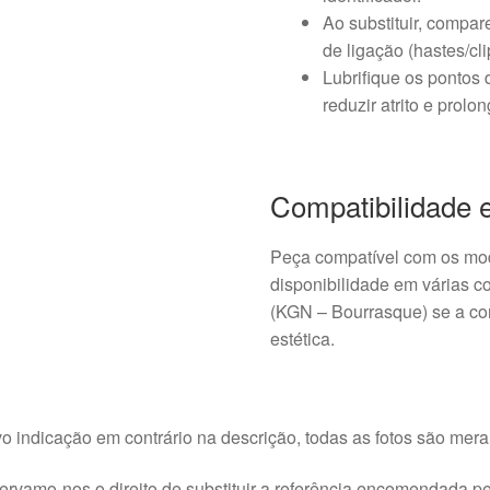
Ao substituir, compar
de ligação (hastes/cli
Lubrifique os pontos
reduzir atrito e prolon
Compatibilidade 
Peça compatível com os mod
disponibilidade em várias 
(KGN – Bourrasque) se a cor
estética.
o indicação em contrário na descrição, todas as fotos são meram
rvamo-nos o direito de substituir a referência encomendada pel