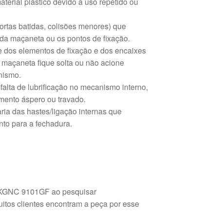
terial plástico devido a uso repetido ou
ortas batidas, colisões menores) que
 da maçaneta ou os pontos de fixação.
 dos elementos de fixação e dos encaixes
maçaneta fique solta ou não acione
nismo.
falta de lubrificação no mecanismo interno,
mento áspero ou travado.
ria das hastes/ligação internas que
to para a fechadura.
 KGNC 9101GF ao pesquisar
itos clientes encontram a peça por esse