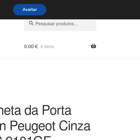
s 9h às 16h
800 500 967
Aceitar
Pesquisar
Pesquisa
por:
0.00
€
0 itens
eta da Porta
ën Peugeot Cinza