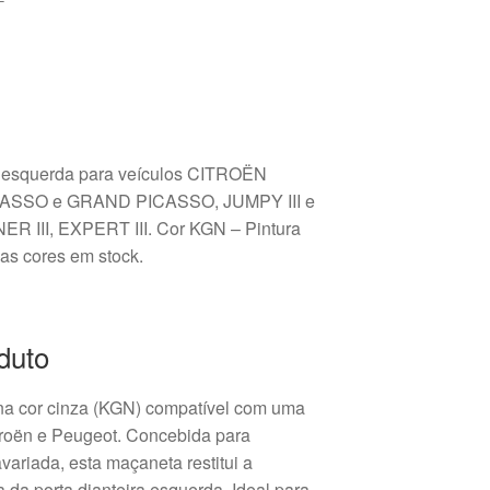
a esquerda para veículos CITROËN
PICASSO e GRAND PICASSO, JUMPY III e
 III, EXPERT III. Cor KGN – Pintura
 cores em stock.
duto
 na cor cinza (KGN) compatível com uma
roën e Peugeot. Concebida para
avariada, esta maçaneta restitui a
 da porta dianteira esquerda. Ideal para