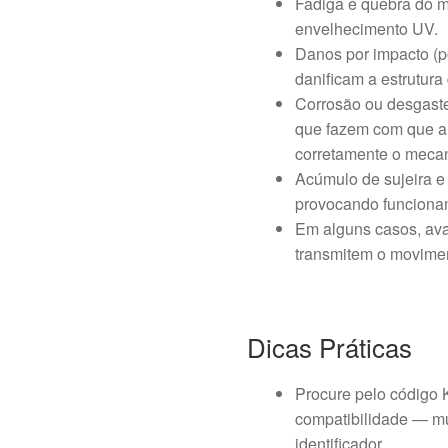
Fadiga e quebra do ma
envelhecimento UV.
Danos por impacto (p
danificam a estrutura
Corrosão ou desgaste
que fazem com que a 
corretamente o meca
Acúmulo de sujeira e 
provocando funciona
Em alguns casos, ava
transmitem o movimen
Dicas Práticas
Procure pelo código
compatibilidade — mu
identificador.