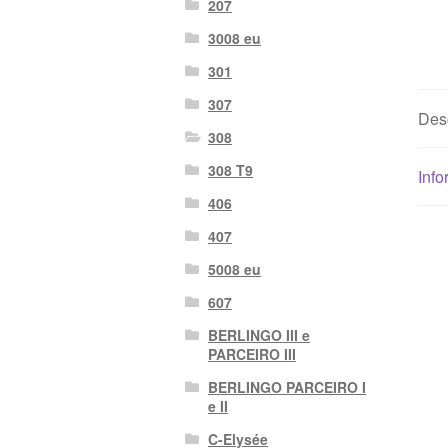
207
3008 eu
301
307
Des
308
308 T9
Info
406
407
5008 eu
607
BERLINGO III e
PARCEIRO III
BERLINGO PARCEIRO I
e II
C-Elysée