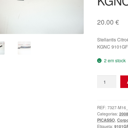
KGNC
20.00
€
Stellantis Citr
KGNC 9101GF
2 em stock
Quantidade
de
Maçaneta
da
Porta
REF:
7327-M16
Categorias:
200
Citroën
PICASSO
,
Corp
Peugeot
Etiqueta:
9101G