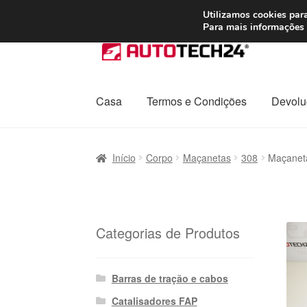
ENVIO a partir de
Utilizamos cookies para
Para mais informações 
Ir
Saltar
para
para
a
o
navegação
conteúdo
Casa
Termos e Condições
Devolu
Início
Carrinho
Confira
Contato
Envio para t
Início
Corpo
Maçanetas
308
Maçanet
Política de Privacidade
Procedimento de 
Transporte
Categorias de Produtos
Barras de tração e cabos
Catalisadores FAP