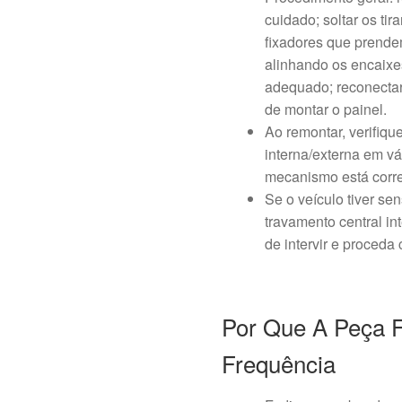
cuidado; soltar os ti
fixadores que prende
alinhando os encaixe
adequado; reconectar 
de montar o painel.
Ao remontar, verifiqu
interna/externa em v
mecanismo está corre
Se o veículo tiver se
travamento central in
de intervir e proceda
Por Que A Peça 
Frequência