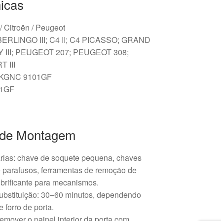
icas
 / Citroën / Peugeot
ERLINGO III; C4 II; C4 PICASSO; GRAND
 III; PEUGEOT 207; PEUGEOT 308;
 III
: KGNC 9101GF
01GF
de Montagem
rias: chave de soquete pequena, chaves
e parafusos, ferramentas de remoção de
ubrificante para mecanismos.
ubstituição: 30–60 minutos, dependendo
 forro de porta.
emover o painel interior da porta com