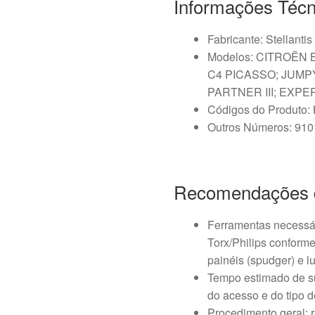
Informações Técn
Fabricante: Stellantis
Modelos: CITROËN B
C4 PICASSO; JUMPY
PARTNER III; EXPERT
Códigos do Produto
Outros Números: 91
Recomendações 
Ferramentas necessá
Torx/Philips conform
painéis (spudger) e l
Tempo estimado de s
do acesso e do tipo de
Procedimento geral: r