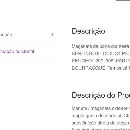
Cinza
KGNC
9101GF
Descrição
crição
Maçaneta da porta dianteir
rmação adicional
BERLINGO III, C4 II, C4 
PEUGEOT 207, 308, PARTNER
BOURRASQUE. Temos várias
Descrição do Pro
Manete / maçaneta exterior
ampla gama de modelos Cit
substituição direta da peça 
funcionalidade e a aparência