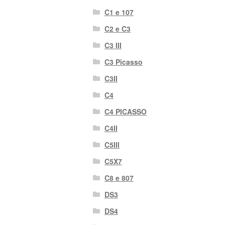
C1 e 107
C2 e C3
C3 III
C3 Picasso
C3II
C4
C4 PICASSO
C4II
C5III
C5X7
C8 e 807
DS3
DS4