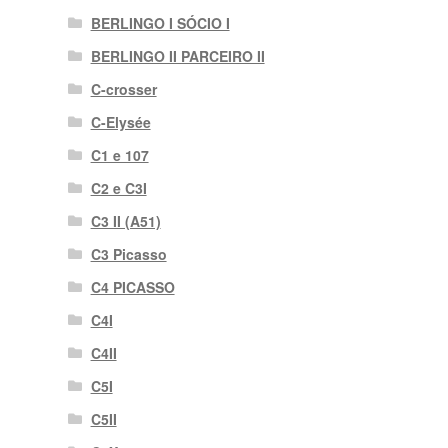
BERLINGO I SÓCIO I
BERLINGO II PARCEIRO II
C-crosser
C-Elysée
C1 e 107
C2 e C3I
C3 II (A51)
C3 Picasso
C4 PICASSO
C4I
C4II
C5I
C5II