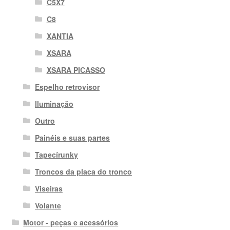
C5X7
C8
XANTIA
XSARA
XSARA PICASSO
Espelho retrovisor
Iluminação
Outro
Painéis e suas partes
Tapecírunky
Troncos da placa do tronco
Viseiras
Volante
Motor - peças e acessórios