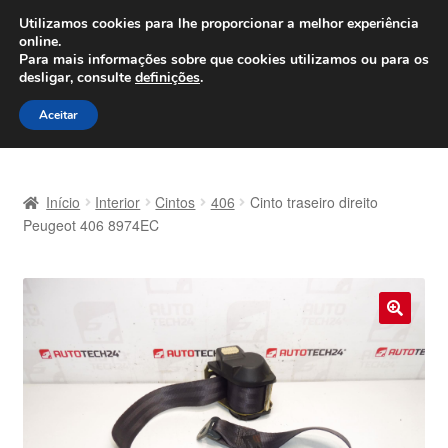
ENVIO a partir de 7 EUR
Utilizamos cookies para lhe proporcionar a melhor experiência
online.
Seg-Sex, das 9h às 16h
800 500 967
Para mais informações sobre que cookies utilizamos ou para os
desligar, consulte
definições
.
Ir
Saltar
Menu
Aceitar
para
para
a
o
Início
navegação
conteúdo
Início
Interior
Cintos
406
Cinto traseiro direito
Carrinho
Peugeot 406 8974EC
Confira
Contato
🔍
Envio para todo o planeta
Minha conta