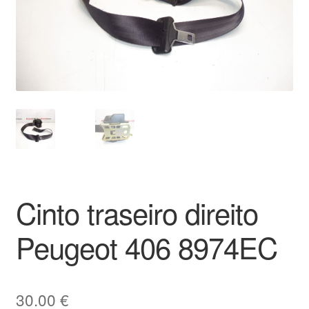
Pagamentos
Pagamentos
Política de Privacidade
Procedimento de Reclamação
Reclamações
Cinto traseiro direito
Sobre nós
Peugeot 406 8974EC
Termos e Condições
Transporte
30.00
€