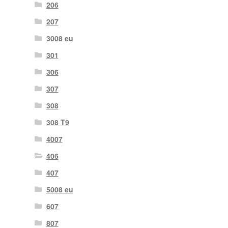
206
207
3008 eu
301
306
307
308
308 T9
4007
406
407
5008 eu
607
807