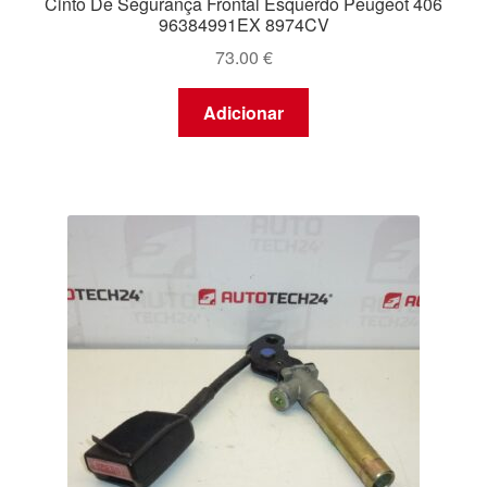
Cinto De Segurança Frontal Esquerdo Peugeot 406
96384991EX 8974CV
73.00
€
Adicionar