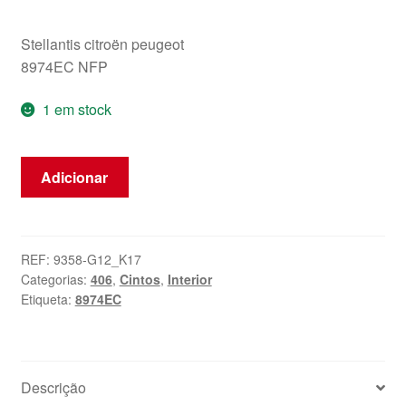
Stellantis citroën peugeot
8974EC NFP
1 em stock
Quantidade
Adicionar
de
Cinto
traseiro
direito
REF:
9358-G12_K17
Categorias:
406
,
Cintos
,
Interior
Peugeot
Etiqueta:
8974EC
406
8974EC
Descrição