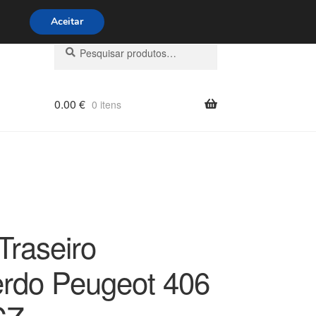
s 9h às 16h
800 500 967
Aceitar
Pesquisar
Pesquisa
por:
0.00
€
0 itens
Traseiro
rdo Peugeot 406