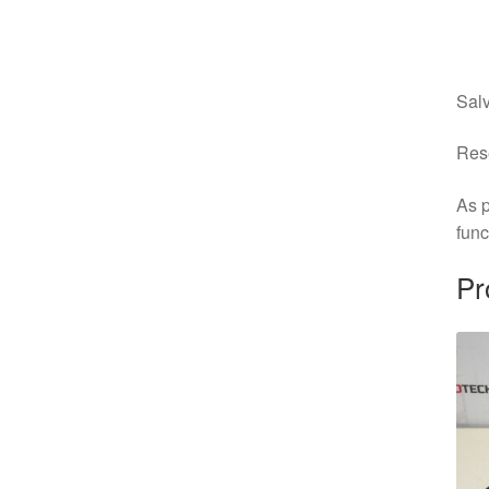
Salv
Rese
As p
fun
Pr