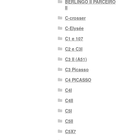
BERLINGO II PARCEIRO
II
C-crosser
C-Elysée
C1 e 107
C2 e C3I
C3 II (A51)
C3 Picasso
C4 PICASSO
C4I
C4II
C5I
C5II
C5X7