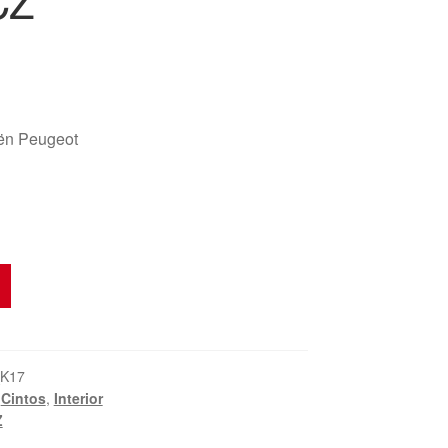
CZ
oën Peugeot
_K17
,
Cintos
,
Interior
Z