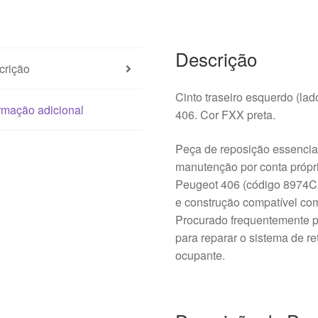
8974CZ
Descrição
crição
Cinto traseiro esquerdo (la
rmação adicional
406. Cor FXX preta.
Peça de reposição essencial
manutenção por conta própri
Peugeot 406 (código 8974CZ
e construção compatível co
Procurado frequentemente p
para reparar o sistema de re
ocupante.