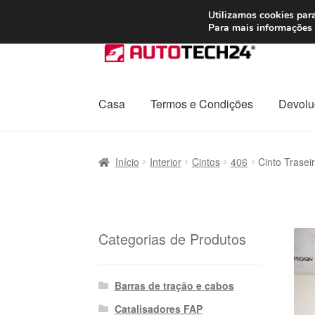
ENVIO a partir de
Utilizamos cookies para
Para mais informações 
Ir
Saltar
para
para
a
o
navegação
conteúdo
Casa
Termos e Condições
Devolu
Início
Carrinho
Confira
Contato
Envio para t
Início
Interior
Cintos
406
Cinto Trase
Política de Privacidade
Procedimento de 
Transporte
Categorias de Produtos
Barras de tração e cabos
Catalisadores FAP