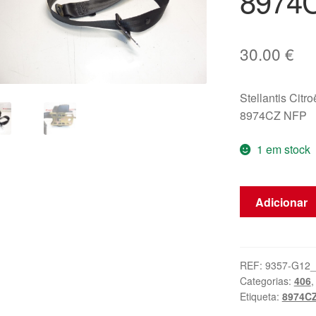
8974
30.00
€
Stellantis Citr
8974CZ NFP
1 em stock
Quantidade
Adicionar
de
Cinto
Traseiro
Esquerdo
REF:
9357-G12
Categorias:
406
Peugeot
Etiqueta:
8974C
406