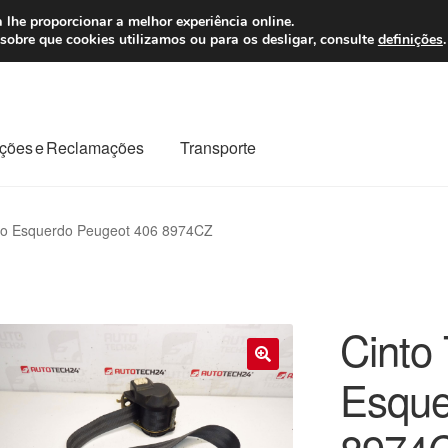
 7 EUR
Seg-Sex, da
 lhe proporcionar a melhor experiência online.
sobre que cookies utilizamos ou para os desligar, consulte
definições
.
ções e Reclamações
Transporte
odo o planeta
Minha conta
Pagamentos
Pagamentos
iro Esquerdo Peugeot 406 8974CZ
Reclamação
Reclamações
Sobre nós
Termos e Condições
Cinto 
Esque
🔍