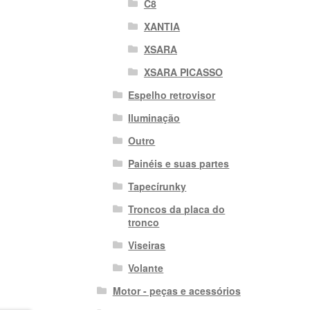
C8
XANTIA
XSARA
XSARA PICASSO
Espelho retrovisor
Iluminação
Outro
Painéis e suas partes
Tapecírunky
Troncos da placa do
tronco
Viseiras
Volante
Motor - peças e acessórios