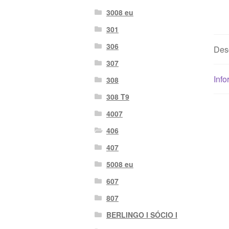
3008 eu
301
306
Des
307
Info
308
308 T9
4007
406
407
5008 eu
607
807
BERLINGO I SÓCIO I