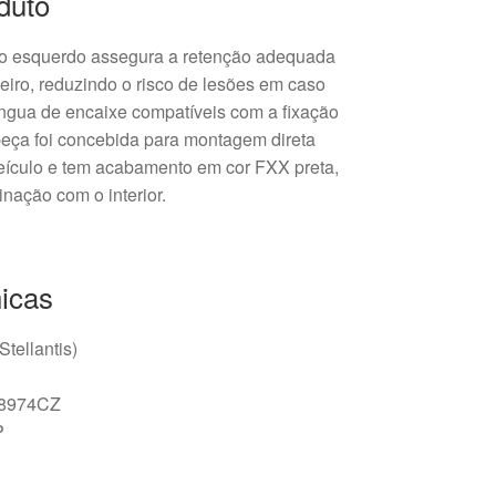
duto
iro esquerdo assegura a retenção adequada
eiro, reduzindo o risco de lesões em caso
e língua de encaixe compatíveis com a fixação
peça foi concebida para montagem direta
veículo e tem acabamento em cor FXX preta,
nação com o interior.
icas
Stellantis)
 8974CZ
P