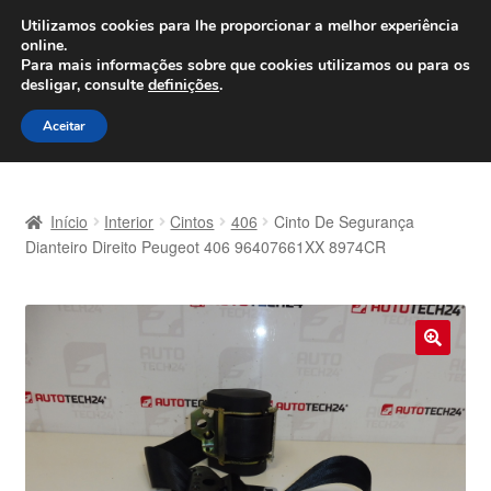
ENVIO a partir de 7 EUR
Utilizamos cookies para lhe proporcionar a melhor experiência
online.
Seg-Sex, das 9h às 16h
800 500 967
Para mais informações sobre que cookies utilizamos ou para os
desligar, consulte
definições
.
Ir
Saltar
Menu
Aceitar
para
para
a
o
Início
navegação
conteúdo
Início
Interior
Cintos
406
Cinto De Segurança
Carrinho
Dianteiro Direito Peugeot 406 96407661XX 8974CR
Confira
Contato
🔍
Envio para todo o planeta
Minha conta