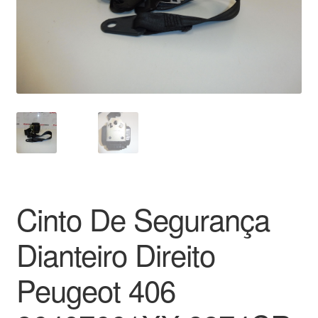
Pagamentos
Pagamentos
Política de Privacidade
Procedimento de Reclamação
Reclamações
Cinto De Segurança
Sobre nós
Dianteiro Direito
Termos e Condições
Peugeot 406
Transporte