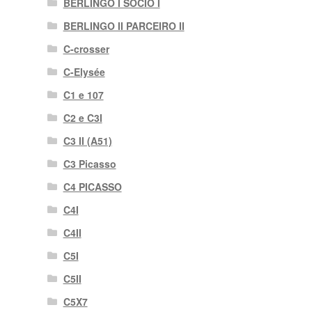
BERLINGO I SÓCIO I
BERLINGO II PARCEIRO II
C-crosser
C-Elysée
C1 e 107
C2 e C3I
C3 II (A51)
C3 Picasso
C4 PICASSO
C4I
C4II
C5I
C5II
C5X7