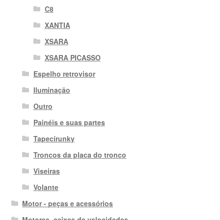
C8
XANTIA
XSARA
XSARA PICASSO
Espelho retrovisor
Iluminação
Outro
Painéis e suas partes
Tapecírunky
Troncos da placa do tronco
Viseiras
Volante
Motor - peças e acessórios
Motores, caixas de velocidades