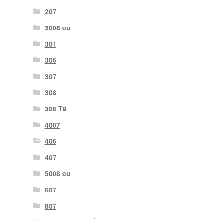
207
3008 eu
301
306
307
308
308 T9
4007
406
407
5008 eu
607
807