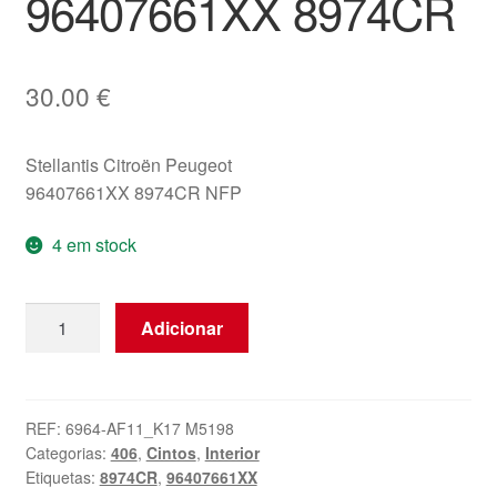
96407661XX 8974CR
30.00
€
Stellantis Citroën Peugeot
96407661XX 8974CR NFP
4 em stock
Quantidade
Adicionar
de
Cinto
De
Segurança
REF:
6964-AF11_K17 M5198
Categorias:
406
,
Cintos
,
Interior
Dianteiro
Etiquetas:
8974CR
,
96407661XX
Direito