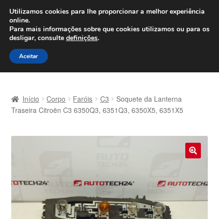
ENVIO a partir de 7 EUR
Utilizamos cookies para lhe proporcionar a melhor experiência
online.
Seg-Sex, das 9h às 16h
800 500 967
Para mais informações sobre que cookies utilizamos ou para os
desligar, consulte
definições
.
Ir
Saltar
Menu
Aceitar
para
para
a
o
Início
navegação
conteúdo
Início
Corpo
Faróis
C3
Soquete da Lanterna
Carrinho
Traseira Citroën C3 6350Q3, 6351Q3, 6350X5, 6351X5
Confira
Contato
🔍
Envio para todo o planeta
Minha conta