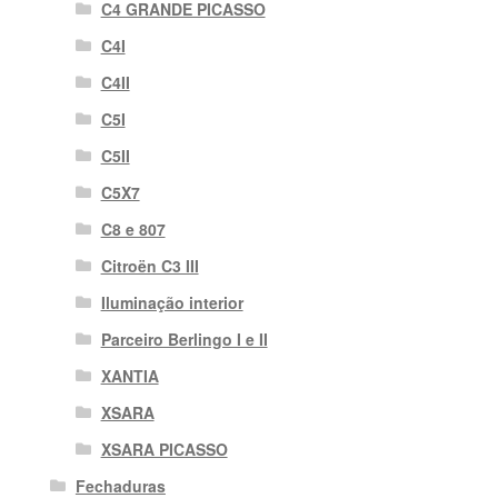
C4 GRANDE PICASSO
C4I
C4II
C5I
C5II
C5X7
C8 e 807
Citroën C3 III
Iluminação interior
Parceiro Berlingo I e II
XANTIA
XSARA
XSARA PICASSO
Fechaduras