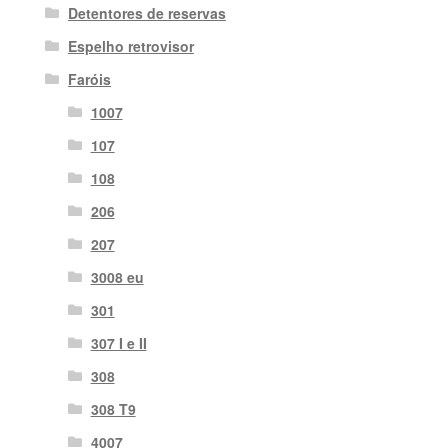
Detentores de reservas
Espelho retrovisor
Faróis
1007
107
108
206
207
3008 eu
301
307 I e II
308
308 T9
4007