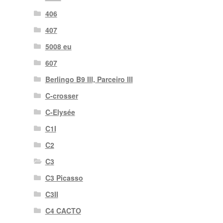
406
407
5008 eu
607
Berlingo B9 III, Parceiro III
C-crosser
C-Elysée
C1I
C2
C3
C3 Picasso
C3II
C4 CACTO