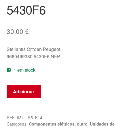
5430F6
30.00
€
Stellantis Citroën Peugeot
9660499380 5430F6 NFP
1 em stock
Quantidade
Adicionar
de
Unidade
de
aviso
REF:
9311-R5_K14
Categorias:
Componentes elétricos
,
outro
,
Unidades de
de