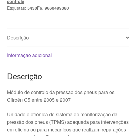
controle
baixa
Etiquetas:
5430F6
,
9660499380
pressão
Citroën
C5
II
Descrição
9660499380
5430F6
Informação adicional
Descrição
Módulo de controlo da pressão dos pneus para os
Citroën C5 entre 2005 e 2007
Unidade eletrónica do sistema de monitorização da
pressão dos pneus (TPMS) adequada para intervenções
em oficina ou para mecânicos que realizam reparações