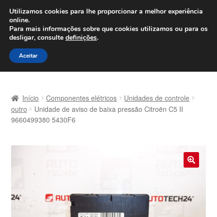
ENVIO a partir de 7 EUR
Utilizamos cookies para lhe proporcionar a melhor experiência
online.
Seg-Sex, das 9h às 16h
800 500 967
Para mais informações sobre que cookies utilizamos ou para os
desligar, consulte
definições
.
Ir
Saltar
Menu
Aceitar
para
para
a
o
Início
navegação
conteúdo
Início
Componentes elétricos
Unidades de controle
Carrinho
outro
Unidade de aviso de baixa pressão Citroën C5 II
9660499380 5430F6
Confira
Contato
🔍
Envio para todo o planeta
Minha conta