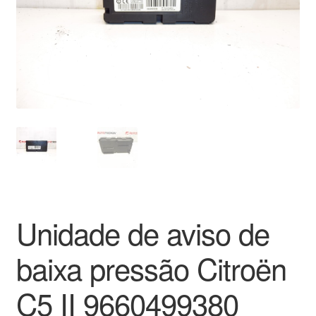
Pagamentos
Pagamentos
Política de Privacidade
Procedimento de Reclamação
Reclamações
Sobre nós
Unidade de aviso de
Termos e Condições
baixa pressão Citroën
Transporte
C5 II 9660499380