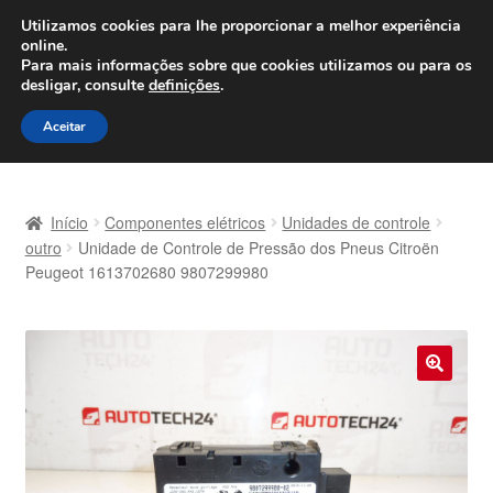
ENVIO a partir de 7 EUR
Utilizamos cookies para lhe proporcionar a melhor experiência
online.
Seg-Sex, das 9h às 16h
800 500 967
Para mais informações sobre que cookies utilizamos ou para os
desligar, consulte
definições
.
Ir
Saltar
Menu
Aceitar
para
para
a
o
Início
navegação
conteúdo
Início
Componentes elétricos
Unidades de controle
Carrinho
outro
Unidade de Controle de Pressão dos Pneus Citroën
Peugeot 1613702680 9807299980
Confira
Contato
🔍
Envio para todo o planeta
Minha conta