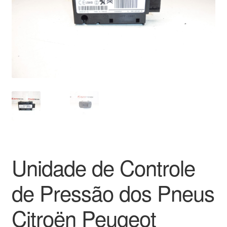
Pagamentos
Pagamentos
Política de Privacidade
Procedimento de Reclamação
Reclamações
Sobre nós
Unidade de Controle
Termos e Condições
de Pressão dos Pneus
Transporte
Citroën Peugeot