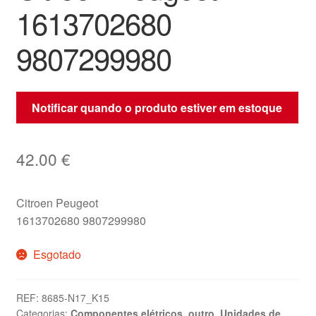
1613702680
9807299980
Notificar quando o produto estiver em estoque
42.00
€
Citroen Peugeot
1613702680 9807299980
Esgotado
REF:
8685-N17_K15
Categorias:
Componentes elétricos
,
outro
,
Unidades de