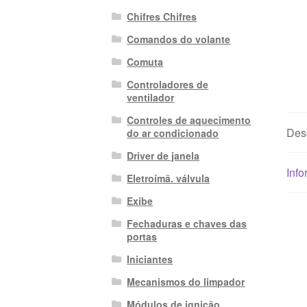
Chifres Chifres
Comandos do volante
Comuta
Controladores de
ventilador
Controles de aquecimento
Des
do ar condicionado
Driver de janela
Info
Eletroímã. válvula
Exibe
Fechaduras e chaves das
portas
Iniciantes
Mecanismos do limpador
Módulos de ignição