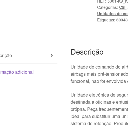
controlo
REF:
5001-K9_
Categorias:
C5II
do
Unidades de co
airbag
Etiquetas:
60348
Citroën
C5
II
9659532380
Descrição
603481900
crição
Unidade de comando do airb
rmação adicional
airbags mais pré-tensionado
funcional, não foi envolvida
Unidade eletrónica de segu
destinada a oficinas e entu
própria. Peça frequentemen
ideal para substituir uma u
sistema de retenção. Produ