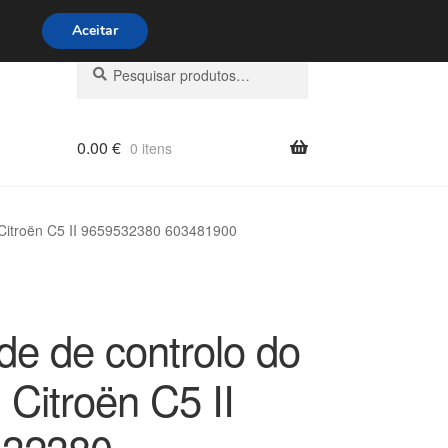
s 9h às 16h
800 500 967
Aceitar
Pesquisar
Pesquisa
por:
0.00
€
0 itens
 Citroën C5 II 9659532380 603481900
de de controlo do
 Citroën C5 II