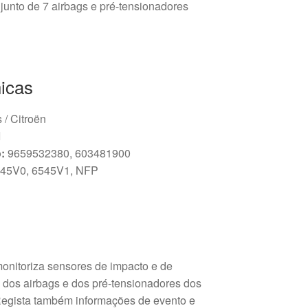
unto de 7 airbags e pré-tensionadores
icas
s / Citroën
I
:
9659532380, 603481900
45V0, 6545V1, NFP
onitoriza sensores de impacto e de
 dos airbags e dos pré-tensionadores dos
 Regista também informações de evento e