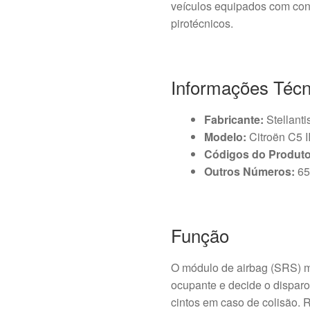
veículos equipados com conj
pirotécnicos.
Informações Técn
Fabricante:
Stellanti
Modelo:
Citroën C5 I
Códigos do Produto
Outros Números:
65
Função
O módulo de airbag (SRS) m
ocupante e decide o disparo
cintos em caso de colisão.