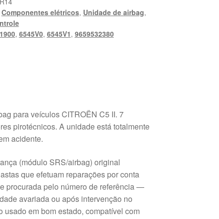
KR14
,
Componentes elétricos
,
Unidade de airbag
,
ntrole
1900
,
6545V0
,
6545V1
,
9659532380
ag para veículos CITROËN C5 II. 7
res pirotécnicos. A unidade está totalmente
 em acidente.
rança (módulo SRS/airbag) original
siastas que efetuam reparações por conta
te procurada pelo número de referência —
nidade avariada ou após intervenção no
to usado em bom estado, compatível com