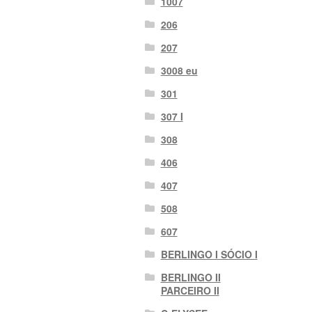
1007
206
207
3008 eu
301
307 I
308
406
407
508
607
BERLINGO I SÓCIO I
BERLINGO II
PARCEIRO II