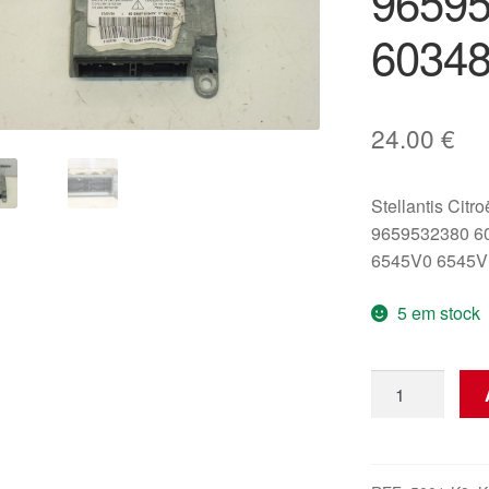
9659
6034
24.00
€
Stellantis Citr
9659532380 6
6545V0 6545V
5 em stock
Quantidade
de
Unidade
de