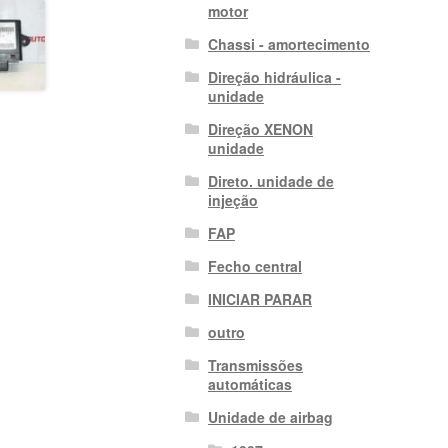
motor
Chassi - amortecimento
Direção hidráulica -
unidade
Direção XENON
unidade
Direto. unidade de
injeção
FAP
Fecho central
INICIAR PARAR
outro
Transmissões
automáticas
Unidade de airbag