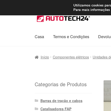
ENVIO a partir de
Utilizamos cookies para
Para mais informações 
Ir
Saltar
para
para
a
o
navegação
conteúdo
Casa
Termos e Condições
Devolu
Início
Carrinho
Confira
Contato
Envio para t
Início
Componentes elétricos
Unidades d
Política de Privacidade
Procedimento de 
Transporte
Categorias de Produtos
Barras de tração e cabos
Catalisadores FAP