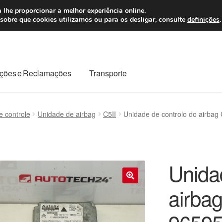
 7 EUR
Seg-Sex, da
 lhe proporcionar a melhor experiência online.
sobre que cookies utilizamos ou para os desligar, consulte
definições
.
ções e Reclamações
Transporte
odo o planeta
Minha conta
Pagamentos
Pagamentos
e controle
Unidade de airbag
C5II
Unidade de controlo do airbag
Reclamação
Reclamações
Sobre nós
Termos e Condições
Unida
airbag
🔍