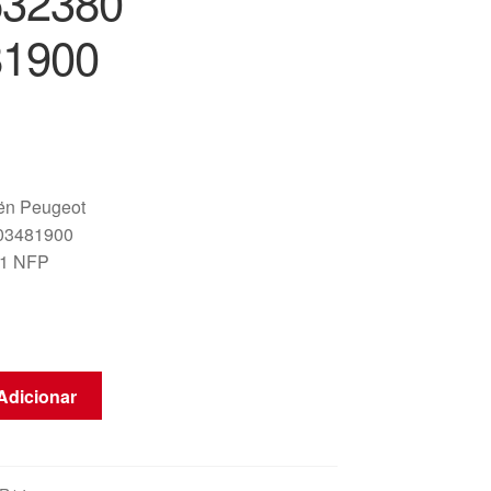
532380
81900
oën Peugeot
03481900
1 NFP
Adicionar