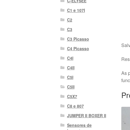
C-ELYSEE
C1 e 107I
C2
C3
C3 Picasso
Salv
C4 Picasso
C4I
Rese
C4II
As p
C5I
fun
C5II
Pr
C5X7
C8 e 807
JUMPER II BOXER II
Sensores de