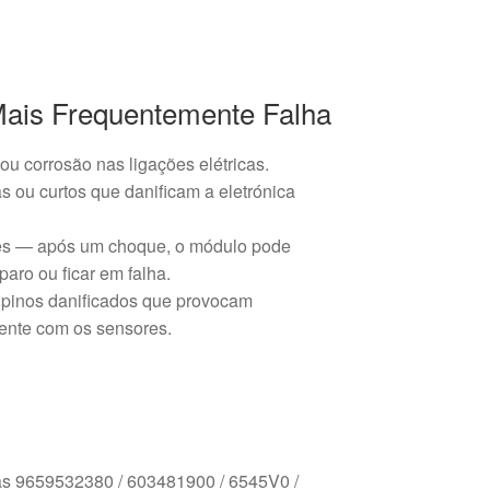
Mais Frequentemente Falha
u corrosão nas ligações elétricas.
s ou curtos que danificam a eletrónica
es — após um choque, o módulo pode
paro ou ficar em falha.
 pinos danificados que provocam
ente com os sensores.
ias 9659532380 / 603481900 / 6545V0 /