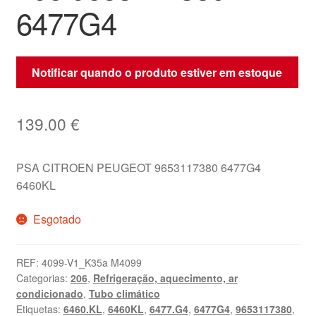
6477G4
Notificar quando o produto estiver em estoque
139.00
€
PSA CITROEN PEUGEOT 9653117380 6477G4
6460KL
Esgotado
REF:
4099-V1_K35a M4099
Categorias:
206
,
Refrigeração, aquecimento, ar
condicionado
,
Tubo climático
Etiquetas:
6460.KL
,
6460KL
,
6477.G4
,
6477G4
,
9653117380
,