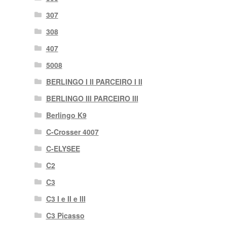
307
308
407
5008
BERLINGO I II PARCEIRO I II
BERLINGO III PARCEIRO III
Berlingo K9
C-Crosser 4007
C-ELYSEE
C2
C3
C3 I e II e III
C3 Picasso