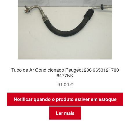
Tubo de Ar Condicionado Peugeot 206 9653121780
6477KK
91.00
€
Notificar quando o produto estiver em estoque
Ler mais