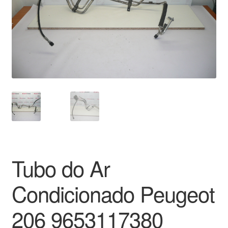
Pagamentos
Pagamentos
Política de Privacidade
Procedimento de Reclamação
Reclamações
Sobre nós
Tubo do Ar
Termos e Condições
Condicionado Peugeot
Transporte
206 9653117380