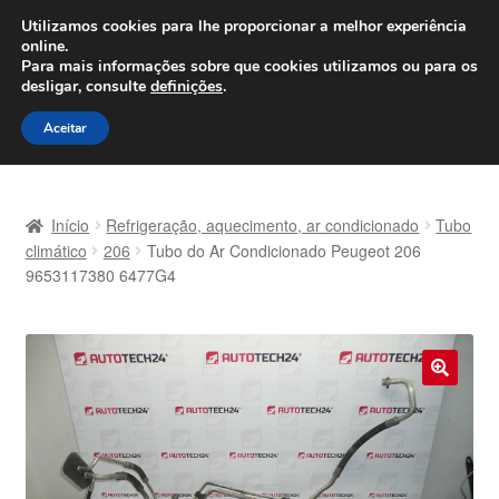
ENVIO a partir de 7 EUR
Utilizamos cookies para lhe proporcionar a melhor experiência
online.
Seg-Sex, das 9h às 16h
800 500 967
Para mais informações sobre que cookies utilizamos ou para os
desligar, consulte
definições
.
Ir
Saltar
Menu
Aceitar
para
para
a
o
Início
navegação
conteúdo
Início
Refrigeração, aquecimento, ar condicionado
Tubo
Carrinho
climático
206
Tubo do Ar Condicionado Peugeot 206
9653117380 6477G4
Confira
Contato
🔍
Envio para todo o planeta
Minha conta