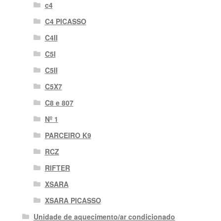
c4
C4 PICASSO
C4II
C5I
C5II
C5X7
C8 e 807
Nº 1
PARCEIRO K9
RCZ
RIFTER
XSARA
XSARA PICASSO
Unidade de aquecimento/ar condicionado