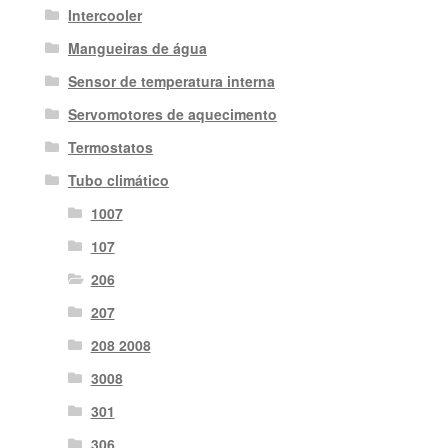
Intercooler
Mangueiras de água
Sensor de temperatura interna
Servomotores de aquecimento
Termostatos
Tubo climático
1007
107
206
207
208 2008
3008
301
306