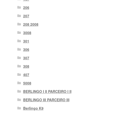
206
207
208 2008
3008
301
306
307
308
407
5008
BERLINGO I II PARCEIRO I II
BERLINGO III PARCEIRO III
Berlingo K9