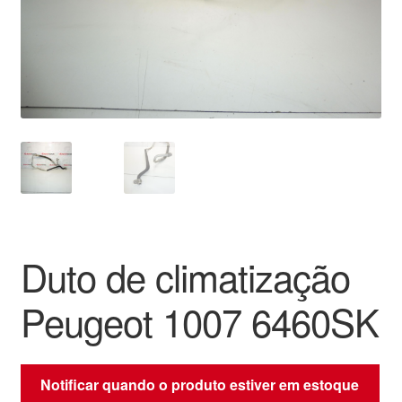
Pagamentos
Pagamentos
Política de Privacidade
Procedimento de Reclamação
Reclamações
Duto de climatização
Sobre nós
Peugeot 1007 6460SK
Termos e Condições
Transporte
Notificar quando o produto estiver em estoque