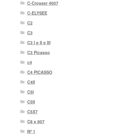
C-Crosser 4007
C-ELYSEE
C2
C3
C3 I e II e III
C3 Picasso
c4
C4 PICASSO
C4II
C5I
C5II
C5X7
C8 e 807
Nº 1