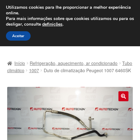
ENVIO a partir de 7 EUR
Utilizamos cookies para lhe proporcionar a melhor experiência
online.
Seg-Sex, das 9h às 16h
800 500 967
Para mais informações sobre que cookies utilizamos ou para os
desligar, consulte
definições
.
Ir
Saltar
Menu
Aceitar
para
para
a
o
Início
navegação
conteúdo
Início
Refrigeração, aquecimento, ar condicionado
Tubo
Carrinho
climático
1007
Duto de climatização Peugeot 1007 6460SK
Confira
Contato
🔍
Envio para todo o planeta
Minha conta