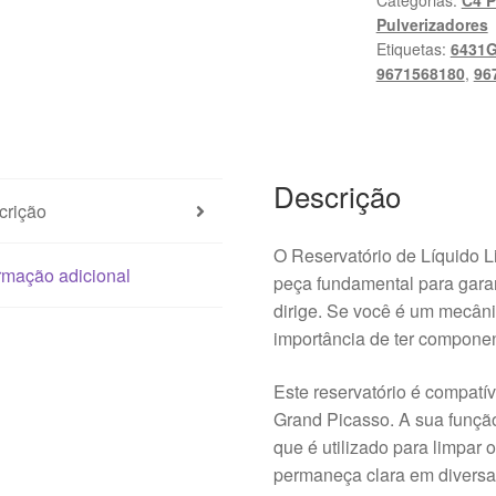
Categorias:
C4 
Limpador
Pulverizadores
Citroën
Etiquetas:
6431
C4
9671568180
,
96
Picasso
9671568380
6431G7
Descrição
crição
O Reservatório de Líquido 
rmação adicional
peça fundamental para garan
dirige. Se você é um mecân
importância de ter compone
Este reservatório é compatí
Grand Picasso. A sua função
que é utilizado para limpar 
permaneça clara em diversa