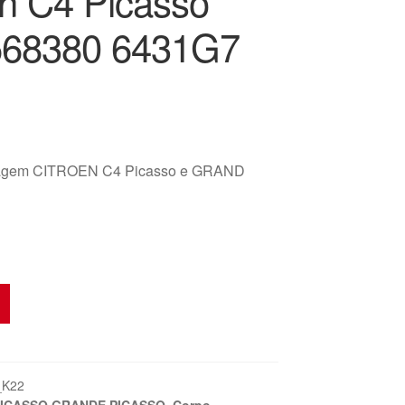
ën C4 Picasso
568380 6431G7
vagem CITROEN C4 Picasso e GRAND
_K22