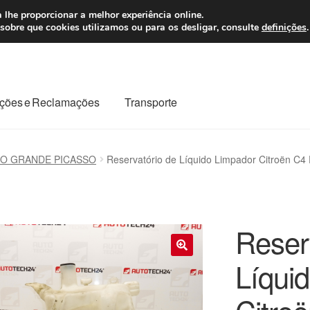
 7 EUR
Seg-Sex, da
 lhe proporcionar a melhor experiência online.
sobre que cookies utilizamos ou para os desligar, consulte
definições
.
ções e Reclamações
Transporte
odo o planeta
Minha conta
Pagamentos
Pagamentos
SO GRANDE PICASSO
Reservatório de Líquido Limpador Citroën C
Reclamação
Reclamações
Sobre nós
Termos e Condições
Reser
Líqui
🔍