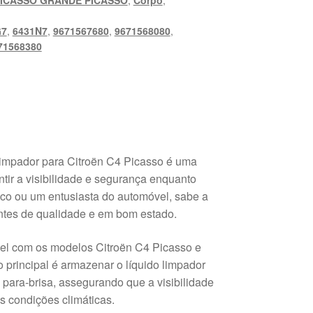
PICASSO GRANDE PICASSO
,
Corpo
,
G7
,
6431N7
,
9671567680
,
9671568080
,
71568380
Limpador para Citroën C4 Picasso é uma
tir a visibilidade e segurança enquanto
ico ou um entusiasta do automóvel, sabe a
ntes de qualidade e em bom estado.
vel com os modelos Citroën C4 Picasso e
 principal é armazenar o líquido limpador
o para-brisa, assegurando que a visibilidade
s condições climáticas.