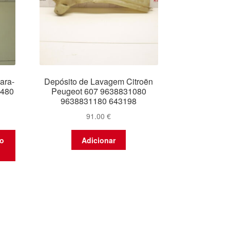
ara-
Depósito de Lavagem Citroën
7480
Peugeot 607 9638831080
9638831180 643198
91.00
€
to
Adicionar