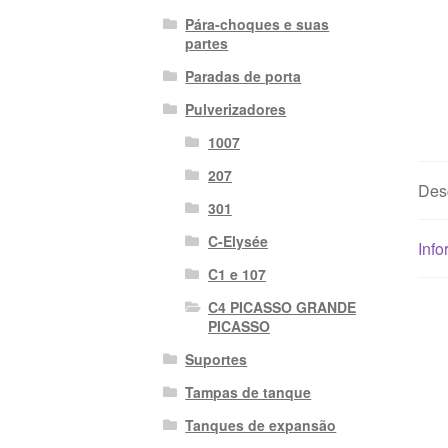
Pára-choques e suas
partes
Paradas de porta
Pulverizadores
1007
207
Des
301
C-Elysée
Info
C1 e 107
C4 PICASSO GRANDE
PICASSO
Suportes
Tampas de tanque
Tanques de expansão