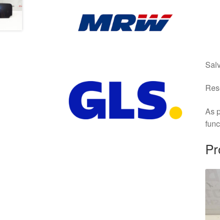
Salv
Rese
As p
fun
Pr