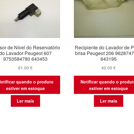
or de Nível do Reservatório
Recipiente do Lavador de P
do Lavador Peugeot 607
brisa Peugeot 206 962874
9753584780 643453
643195
61.00
€
42.00
€
otificar quando o produto
Notificar quando o produ
estiver em estoque
estiver em estoque
Ler mais
Ler mais