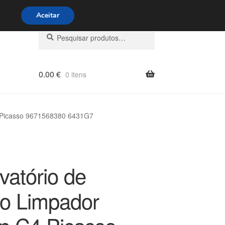
s 9h às 16h
800 500 967
Aceitar
Pesquisar
Pesquisa
por:
0.00
€
0 itens
4 Picasso 9671568380 6431G7
vatório de
do Limpador