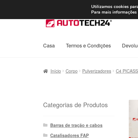
ENVIO a partir de
Utilizamos cookies para
Para mais informações 
Ir
Saltar
para
para
a
o
navegação
conteúdo
Casa
Termos e Condições
Devolu
Início
Carrinho
Confira
Contato
Envio para t
Início
Corpo
Pulverizadores
C4 PICAS
Política de Privacidade
Procedimento de 
Transporte
Categorias de Produtos
Barras de tração e cabos
Catalisadores FAP