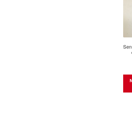
Sens
N