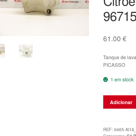
Citro
9671
61.00
€
Tanque de la
PICASSO
1 em stock
Quantidade
Adicionar
de
Reservatório
de
Líquido
REF:
6465-AI16