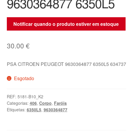
9630364877 6350L5
Notificar quando o produto estiver em estoque
30.00
€
PSA CITROEN PEUGEOT 9630364877 6350L5 634737
Esgotado
REF:
5181-B10_K2
Categorias:
406
,
Corpo
,
Faróis
Etiquetas:
6350L5
,
9630364877