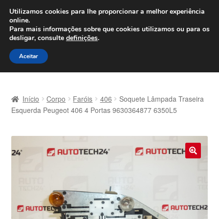
ENVIO a partir de 7 EUR
Utilizamos cookies para lhe proporcionar a melhor experiência
online.
Seg-Sex, das 9h às 16h
800 500 967
Para mais informações sobre que cookies utilizamos ou para os
desligar, consulte
definições
.
Ir
Saltar
Menu
Aceitar
para
para
a
o
Início
navegação
conteúdo
Início
Corpo
Faróis
406
Soquete Lâmpada Traseira
Carrinho
Esquerda Peugeot 406 4 Portas 9630364877 6350L5
Confira
Contato
🔍
Envio para todo o planeta
Minha conta