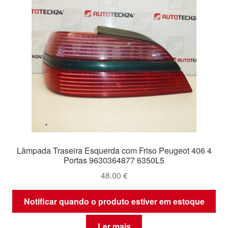
Lâmpada Traseira Esquerda com Friso Peugeot 406 4
Portas 9630364877 6350L5
48.00
€
Notificar quando o produto estiver em estoque
Ler mais