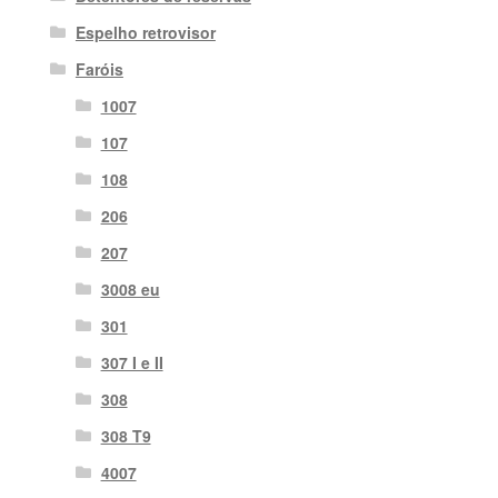
Espelho retrovisor
Faróis
1007
107
108
206
207
3008 eu
301
307 I e II
308
308 T9
4007