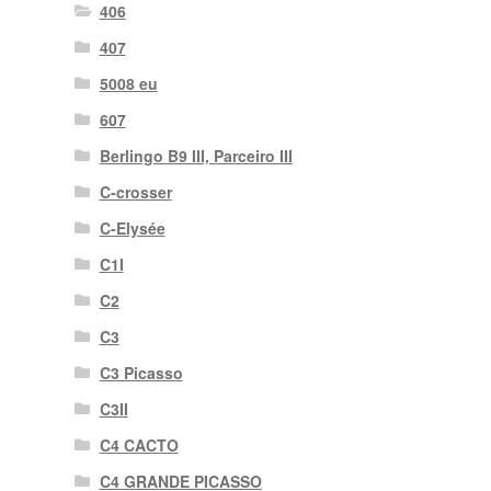
406
407
5008 eu
607
Berlingo B9 III, Parceiro III
C-crosser
C-Elysée
C1I
C2
C3
C3 Picasso
C3II
C4 CACTO
C4 GRANDE PICASSO