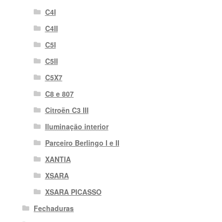
C4I
C4II
C5I
C5II
C5X7
C8 e 807
Citroën C3 III
Iluminação interior
Parceiro Berlingo I e II
XANTIA
XSARA
XSARA PICASSO
Fechaduras