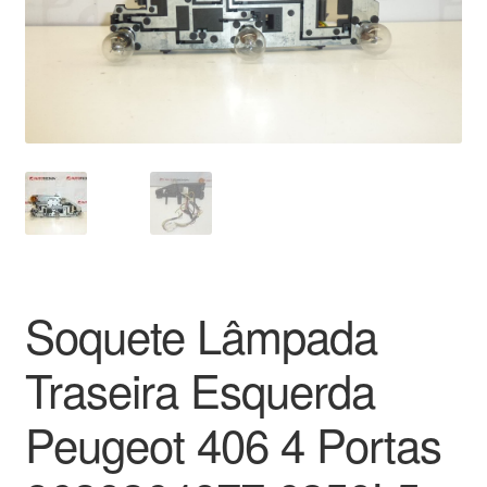
Pagamentos
Pagamentos
Política de Privacidade
Procedimento de Reclamação
Reclamações
Soquete Lâmpada
Sobre nós
Traseira Esquerda
Termos e Condições
Peugeot 406 4 Portas
Transporte