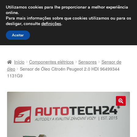
ENVIO a partir de 7 EUR
Utilizamos cookies para lhe proporcionar a melhor experiência
online.
Seg-Sex, das 9h às 16h
800 500 967
Para mais informações sobre que cookies utilizamos ou para os
desligar, consulte
definições
.
Ir
Saltar
Menu
Aceitar
para
para
a
o
Início
navegação
conteúdo
Início
Componentes elétricos
Sensores
Sensor de
Carrinho
óleo
Sensor de Óleo Citroën Peugeot 2.0 HDI 96499344
1131G9
Confira
Contato
🔍
Envio para todo o planeta
Minha conta