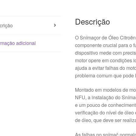
Descrição
crição
O Snímaçor de Óleo Citroë
rmação adicional
componente crucial para o 
dispositivo mede com precis
motor opere em condições i
ajuda a evitar falhas do mot
problema comum que pode le
Montado em modelos de mot
NFU, a instalação do Snímaç
e um pouco de conheciment
verificação do nível de óle
de óleo, que deve ser reali
As falhas no snímač normal