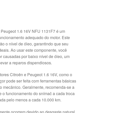
n Peugeot 1.6 16V NFU 1131F7 é um
funcionamento adequado do motor. Este
ão o nível de óleo, garantindo que seu
deais. Ao usar este componente, você
or causadas por baixo nível de óleo, um
var a reparos dispendiosos.
ores Citroën e Peugeot 1.6 16V, como o
or pode ser feita com ferramentas básicas
o mecânico. Geralmente, recomenda-se a
o e o funcionamento do snímač a cada troca
zada pelo menos a cada 10.000 km.
mente ocorrem devido ao desgaste natural