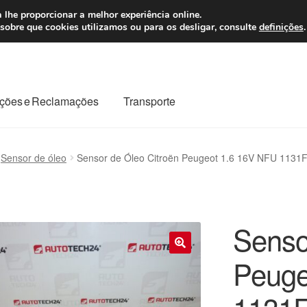
 7 EUR
Seg-Sex, da
 lhe proporcionar a melhor experiência online.
sobre que cookies utilizamos ou para os desligar, consulte
definições
.
ções e Reclamações
Transporte
odo o planeta
Minha conta
Pagamentos
Pagamentos
Sensor de óleo
Sensor de Óleo Citroën Peugeot 1.6 16V NFU 1131
Reclamação
Reclamações
Sobre nós
Termos e Condições
Senso
Peuge
🔍