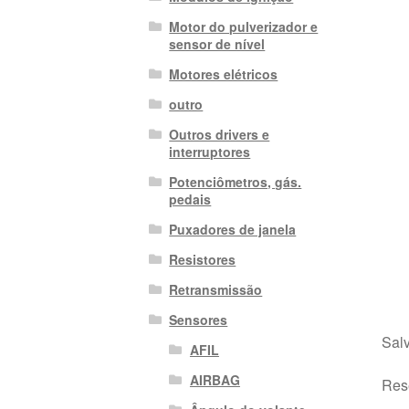
Motor do pulverizador e
sensor de nível
Motores elétricos
outro
Outros drivers e
interruptores
Potenciômetros, gás.
pedais
Puxadores de janela
Resistores
Retransmissão
Sensores
Salv
AFIL
AIRBAG
Rese