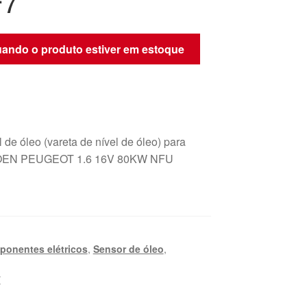
F7
quando o produto estiver em estoque
 de óleo (vareta de nível de óleo) para
OEN PEUGEOT 1.6 16V 80KW NFU
onentes elétricos
,
Sensor de óleo
,
7