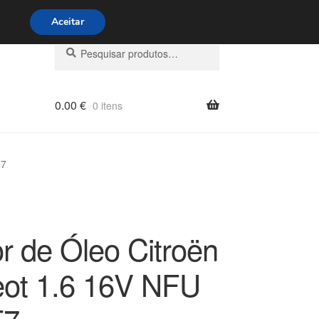
s 9h às 16h
800 500 967
Aceitar
Pesquisar
Pesquisa
por:
0.00
€
0 itens
F7
r de Óleo Citroën
ot 1.6 16V NFU