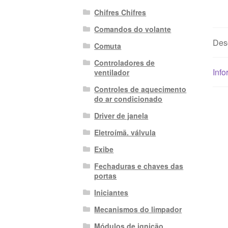
Chifres Chifres
Comandos do volante
Des
Comuta
Controladores de
Info
ventilador
Controles de aquecimento
do ar condicionado
Driver de janela
Eletroímã. válvula
Exibe
Fechaduras e chaves das
portas
Iniciantes
Mecanismos do limpador
Módulos de ignição