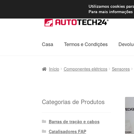
ENVIO a partir de
Utilizamos cookies para
Para mais informações 
Ir
Saltar
para
para
a
o
navegação
conteúdo
Casa
Termos e Condições
Devolu
Início
Carrinho
Confira
Contato
Envio para t
Início
Componentes elétricos
Sensores
Política de Privacidade
Procedimento de 
Transporte
Categorias de Produtos
Barras de tração e cabos
Catalisadores FAP