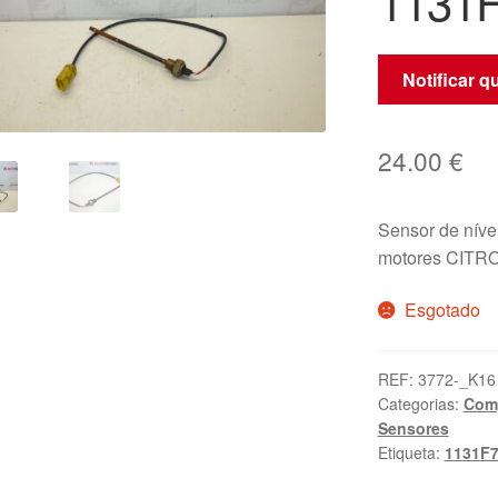
1131
Notificar 
24.00
€
Sensor de nível
motores CITR
Esgotado
REF:
3772-_K16
Categorias:
Comp
Sensores
Etiqueta:
1131F