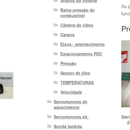
Ângulo do volante
As p
Baixa pressão de
fun
combustível
Câmera de vídeo
Pr
Cargos
Eixos - amortecimento
Estacionamento PDC
Pressão
Sensor de óleo
TEMPERATURAS
Velocidade
Servomotores de
aquecimento
Sen
Servomotores elt.
2
Sonda lambda