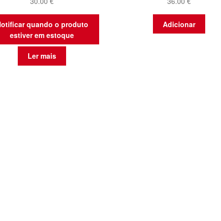
30.00
€
36.00
€
otificar quando o produto
Adicionar
estiver em estoque
Ler mais