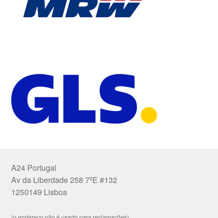
A24 Portugal
Av da Liberdade 258 7ºE #132
1250149 Lisboa
(o endereço não é usado para reclamações)