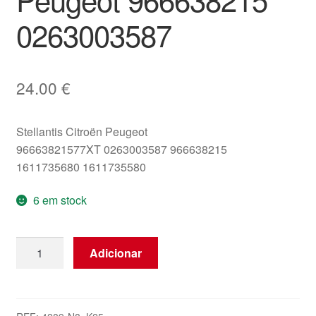
0263003587
24.00
€
Stellantis Citroën Peugeot
96663821577XT 0263003587 966638215
1611735680 1611735580
6 em stock
Quantidade
Adicionar
de
Sensor
de
Estacionamento