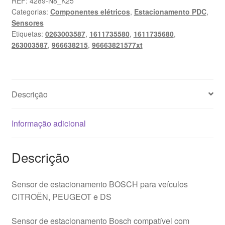
REF:
4289-N8_K25
Categorias:
Componentes elétricos
,
Estacionamento PDC
,
Bosch
Sensores
Citroën
Etiquetas:
0263003587
,
1611735580
,
1611735680
,
Peugeot
263003587
,
966638215
,
96663821577xt
966638215
0263003587
Descrição
Informação adicional
Descrição
Sensor de estacionamento BOSCH para veículos
CITROËN, PEUGEOT e DS
Sensor de estacionamento Bosch compatível com