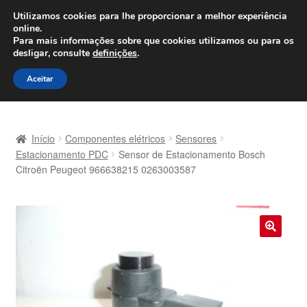
ENVIO a partir de 7 EUR
Utilizamos cookies para lhe proporcionar a melhor experiência
online.
Seg-Sex, das 9h às 16h
800 500 967
Para mais informações sobre que cookies utilizamos ou para os
desligar, consulte
definições
.
Ir
Saltar
Menu
Aceitar
para
para
a
o
Início
navegação
conteúdo
Início
Componentes elétricos
Sensores
Carrinho
Estacionamento PDC
Sensor de Estacionamento Bosch
Citroën Peugeot 966638215 0263003587
Confira
Contato
🔍
Envio para todo o planeta
Minha conta