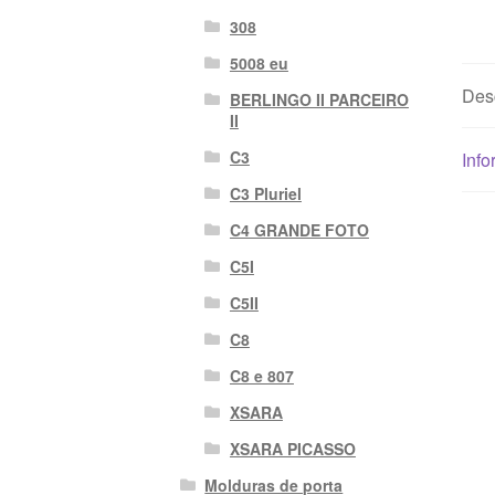
308
5008 eu
Des
BERLINGO II PARCEIRO
II
C3
Info
C3 Pluriel
C4 GRANDE FOTO
C5I
C5II
C8
C8 e 807
XSARA
XSARA PICASSO
Molduras de porta