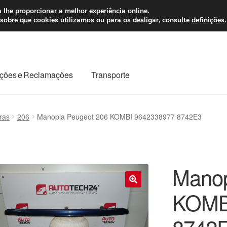
 7 EUR
Seg-Sex, da
 lhe proporcionar a melhor experiência online.
sobre que cookies utilizamos ou para os desligar, consulte
definições
.
ções e Reclamações
Transporte
odo o planeta
Minha conta
Pagamentos
Pagamentos
ras
206
Manopla Peugeot 206 KOMBI 9642338977 8742E3
Reclamação
Reclamações
Sobre nós
Termos e Condições
Manop
KOMB
🔍