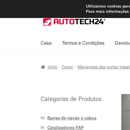
ENVIO a partir de
Utilizamos cookies para
Para mais informações 
Ir
Saltar
para
para
a
o
navegação
conteúdo
Casa
Termos e Condições
Devolu
Início
Carrinho
Confira
Contato
Envio para t
Início
Corpo
Maçanetas das portas trasei
Política de Privacidade
Procedimento de 
Transporte
Categorias de Produtos
Barras de tração e cabos
Catalisadores FAP