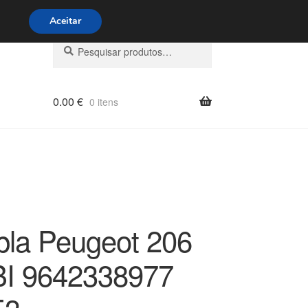
s 9h às 16h
800 500 967
Aceitar
Pesquisar
Pesquisa
por:
0.00
€
0 itens
la Peugeot 206
I 9642338977