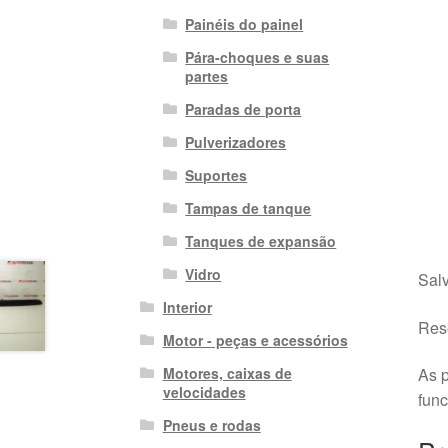
Painéis do painel
Pára-choques e suas
partes
Paradas de porta
Pulverizadores
Suportes
Tampas de tanque
Tanques de expansão
Vidro
Salv
Interior
Rese
Motor - peças e acessórios
Motores, caixas de
As p
velocidades
fun
Pneus e rodas