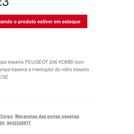
E3
quando o produto estiver em estoque
mpa traseira PEUGEOT 206 KOMBI com
ampa traseira e interruptor do vidro traseiro
 EGE
,
Corpo
,
Maçanetas das portas traseiras
00
,
9642338977