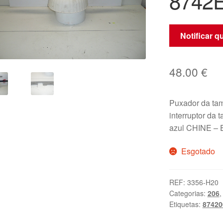
8742
Notificar 
48.00
€
Puxador da ta
interruptor da t
azul CHINE –
Esgotado
REF:
3356-H20
Categorias:
206
Etiquetas:
87420