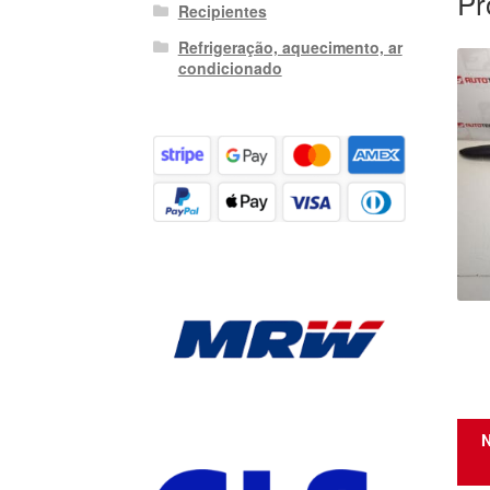
Pr
Recipientes
Refrigeração, aquecimento, ar
condicionado
N