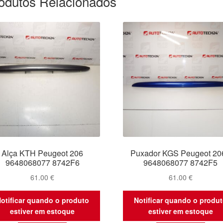
odutos Relacionados
Alça KTH Peugeot 206
Puxador KGS Peugeot 20
9648068077 8742F6
9648068077 8742F5
61.00
€
61.00
€
otificar quando o produto
Notificar quando o produ
estiver em estoque
estiver em estoque