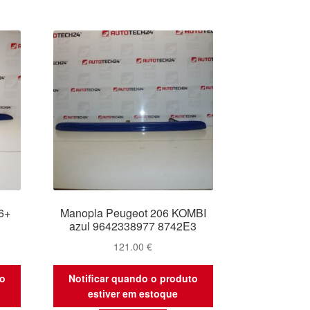
6+
Manopla Peugeot 206 KOMBI
azul 9642338977 8742E3
121.00
€
to
Notificar quando o produto
estiver em estoque