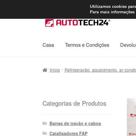
ENVIO a partir de
Utilizamos cookies para
Para mais informações 
Ir
Saltar
para
para
a
o
navegação
conteúdo
Casa
Termos e Condições
Devolu
Início
Carrinho
Confira
Contato
Envio para t
Início
Refrigeração, aquecimento, ar condi
Política de Privacidade
Procedimento de 
Transporte
Categorias de Produtos
Barras de tração e cabos
Catalisadores FAP