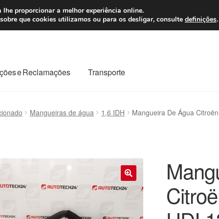
 7 EUR
Seg-Sex, da
 lhe proporcionar a melhor experiência online.
sobre que cookies utilizamos ou para os desligar, consulte
definições
.
ções e Reclamações
Transporte
odo o planeta
Minha conta
Pagamentos
Pagamentos
cionado
Mangueiras de água
1,6 IDH
Mangueira De Água Citroën
Reclamação
Reclamações
Sobre nós
Termos e Condições
Mangu
Citro
🔍