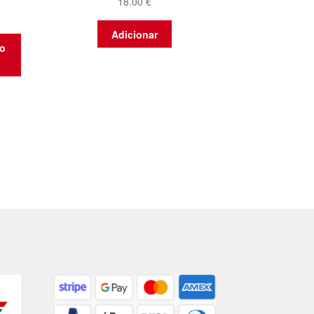
18.00
€
Adicionar
to