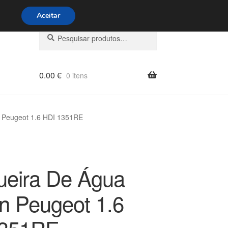
s 9h às 16h
800 500 967
Aceitar
Pesquisar
Pesquisa
por:
0.00
€
0 itens
 Peugeot 1.6 HDI 1351RE
eira De Água
ën Peugeot 1.6