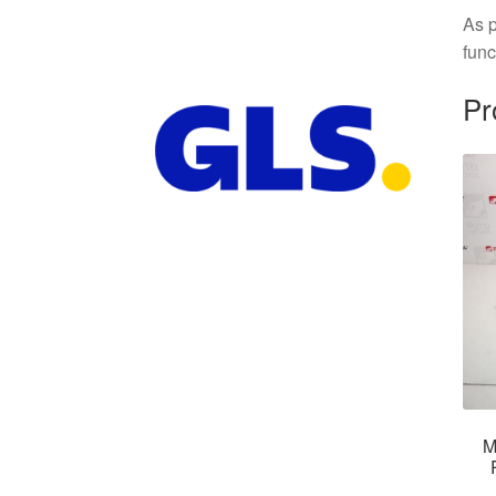
As p
fun
Pr
M