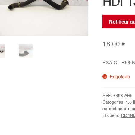
HDI 
Notificar 
18.00
€
PSA CITROEN
Esgotado
REF:
6496-AH5
Categorias:
1,6 
aquecimento, a
Etiqueta:
1351R