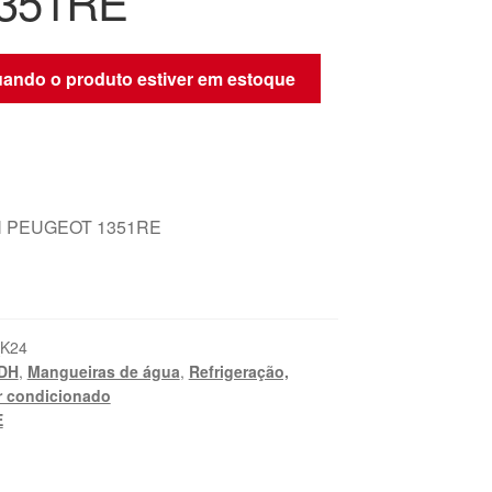
1351RE
quando o produto estiver em estoque
 PEUGEOT 1351RE
_K24
IDH
,
Mangueiras de água
,
Refrigeração,
r condicionado
E