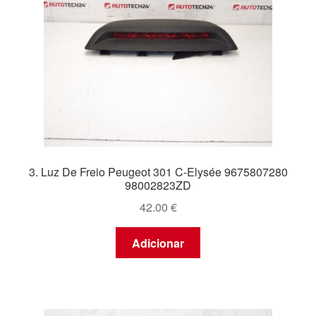
3. Luz De Freio Peugeot 301 C-Elysée 9675807280
98002823ZD
42.00
€
Adicionar