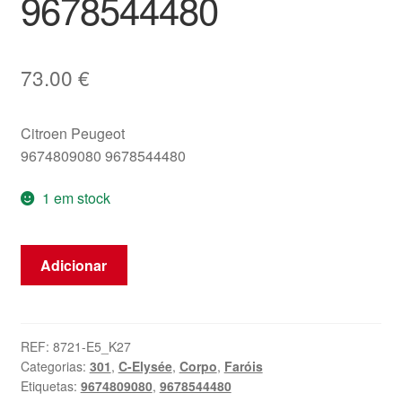
9678544480
73.00
€
Citroen Peugeot
9674809080 9678544480
1 em stock
Quantidade
Adicionar
de
Luz
traseira
esquerda
REF:
8721-E5_K27
Categorias:
301
,
C-Elysée
,
Corpo
,
Faróis
Citroën
Etiquetas:
9674809080
,
9678544480
C-