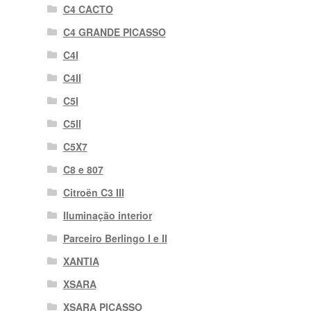
C4 CACTO
C4 GRANDE PICASSO
C4I
C4II
C5I
C5II
C5X7
C8 e 807
Citroën C3 III
Iluminação interior
Parceiro Berlingo I e II
XANTIA
XSARA
XSARA PICASSO