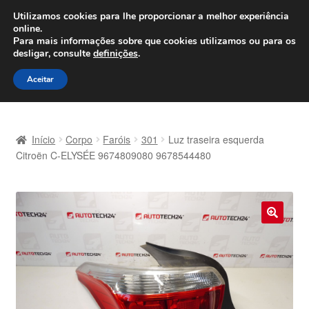
ENVIO a partir de 7 EUR
Utilizamos cookies para lhe proporcionar a melhor experiência
online.
Seg-Sex, das 9h às 16h
800 500 967
Para mais informações sobre que cookies utilizamos ou para os
desligar, consulte
definições
.
Ir
Saltar
Menu
Aceitar
para
para
a
o
Início
navegação
conteúdo
Início
Corpo
Faróis
301
Luz traseira esquerda
Carrinho
Citroën C-ELYSÉE 9674809080 9678544480
Confira
Contato
🔍
Envio para todo o planeta
Minha conta