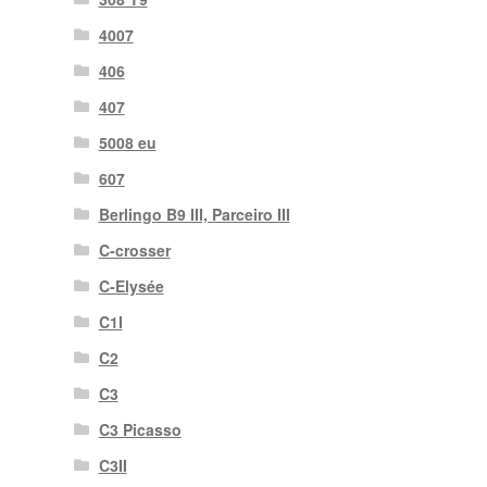
4007
406
407
5008 eu
607
Berlingo B9 III, Parceiro III
C-crosser
C-Elysée
C1I
C2
C3
C3 Picasso
C3II