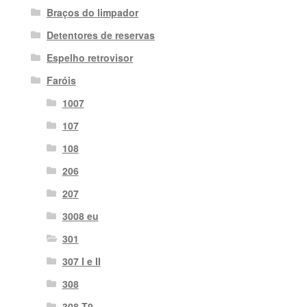
Braços do limpador
Detentores de reservas
Espelho retrovisor
Faróis
1007
107
108
206
207
3008 eu
301
307 I e II
308
308 T9