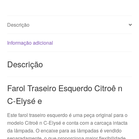
ELYSÉE
9674809080
9678544480
Descrição
Informação adicional
Descrição
Farol Traseiro Esquerdo Citroê n
C-Elysé e
Este farol traseiro esquerdo é uma peça original para o
modelo Citroê n C-Elysé e conta com a carcaça intacta
da lâmpada. O encaixe para as lâmpadas é vendido
separadamente, o que proporciona maior flexibilidade