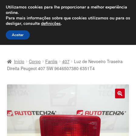
ENVIO a partir de 7 EUR
Utilizamos cookies para lhe proporcionar a melhor experiência
online.
Seg-Sex, das 9h às 16h
800 500 967
Para mais informações sobre que cookies utilizamos ou para os
desligar, consulte
definições
.
Ir
Saltar
Menu
Aceitar
para
para
a
o
Início
navegação
conteúdo
Início
Corpo
Faróis
407
Luz de Nevoeiro Traseira
Carrinho
Direita Peugeot 407 SW 9646507380 6351T4
Confira
Contato
🔍
Envio para todo o planeta
Minha conta