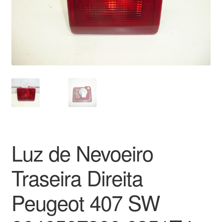
Pagamentos
Pagamentos
Política de Privacidade
Procedimento de Reclamação
Reclamações
Luz de Nevoeiro
Sobre nós
Traseira Direita
Termos e Condições
Peugeot 407 SW
Transporte