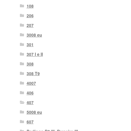
108
206
207
3008 eu
301
307 I e II
308
308 T9
4007
406
407
5008 eu
607