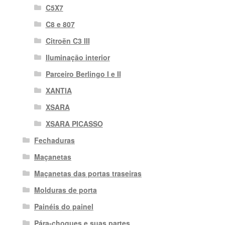
C5X7
C8 e 807
Citroën C3 III
Iluminação interior
Parceiro Berlingo I e II
XANTIA
XSARA
XSARA PICASSO
Fechaduras
Maçanetas
Maçanetas das portas traseiras
Molduras de porta
Painéis do painel
Pára-choques e suas partes