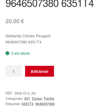
9646507380 6351T4
20.00
€
Stellantis Citroën Peugeot
9646507380 6351T4
3 em stock
Quantidade
Adicionar
de
Luz
de
Nevoeiro
REF:
3938-G12_K6
Categorias:
407
,
Corpo
,
Faróis
Traseira
Etiquetas:
6351T4
,
9646507380
Direita