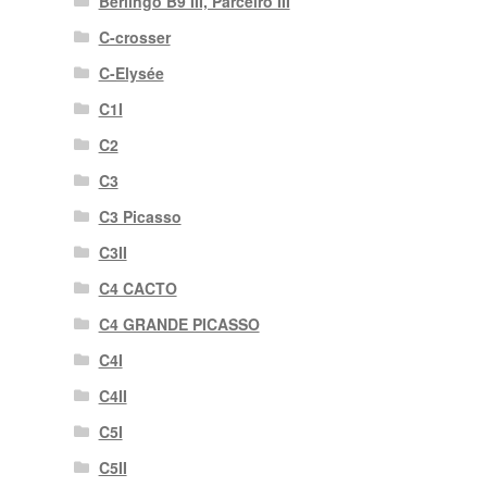
Berlingo B9 III, Parceiro III
C-crosser
C-Elysée
C1I
C2
C3
C3 Picasso
C3II
C4 CACTO
C4 GRANDE PICASSO
C4I
C4II
C5I
C5II