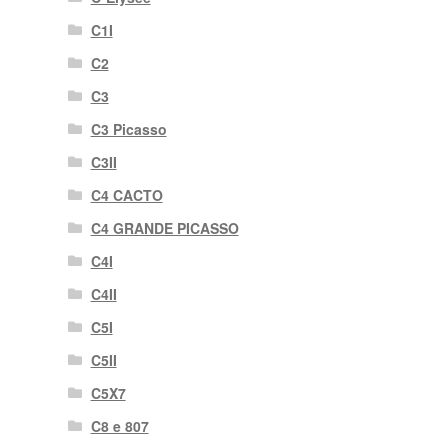
C1I
C2
C3
C3 Picasso
C3II
C4 CACTO
C4 GRANDE PICASSO
C4I
C4II
C5I
C5II
C5X7
C8 e 807