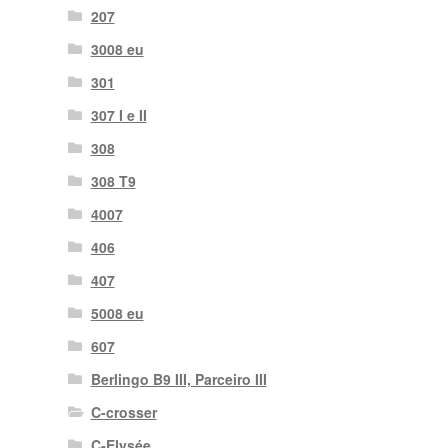
207
3008 eu
301
307 I e II
308
308 T9
4007
406
407
5008 eu
607
Berlingo B9 III, Parceiro III
C-crosser
C-Elysée