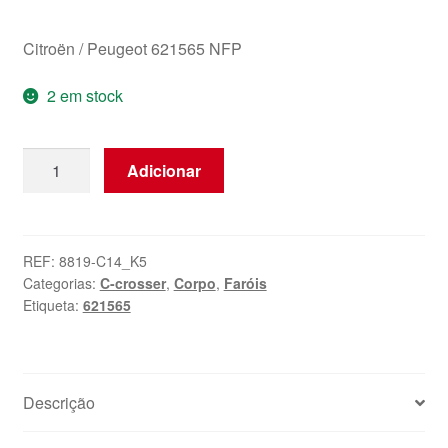
Citroën / Peugeot 621565 NFP
2 em stock
Quantidade
Adicionar
de
Lâmpada
traseira
(bulbo)
REF:
8819-C14_K5
Categorias:
C-crosser
,
Corpo
,
Faróis
Etiqueta:
621565
Descrição