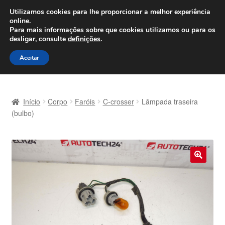
ENVIO a partir de 7 EUR
Utilizamos cookies para lhe proporcionar a melhor experiência
online.
Seg-Sex, das 9h às 16h
800 500 967
Para mais informações sobre que cookies utilizamos ou para os
desligar, consulte
definições
.
Ir
Saltar
Menu
Aceitar
para
para
a
o
Início
navegação
conteúdo
Início
Corpo
Faróis
C-crosser
Lâmpada traseira
Carrinho
(bulbo)
Confira
Contato
🔍
Envio para todo o planeta
Minha conta