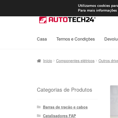
ENVIO a partir de
Utilizamos cookies para
Para mais informações 
Ir
Saltar
para
para
a
o
navegação
conteúdo
Casa
Termos e Condições
Devolu
Início
Carrinho
Confira
Contato
Envio para t
Início
Componentes elétricos
Outros driv
Política de Privacidade
Procedimento de 
Transporte
Categorias de Produtos
Barras de tração e cabos
Catalisadores FAP