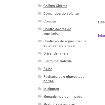
Chifres Chifres
Comandos do volante
Comuta
Des
Controladores de
ventilador
Info
Controles de aquecimento
do ar condicionado
Driver de janela
Eletroímã. válvula
Exibe
Fechaduras e chaves das
portas
Iniciantes
Mecanismos do limpador
Módulos de ignição