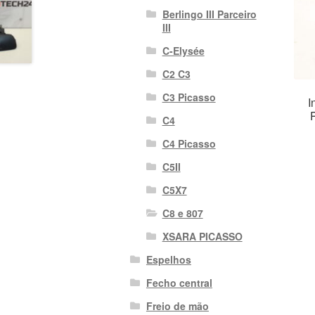
Berlingo III Parceiro
III
C-Elysée
C2 C3
C3 Picasso
I
C4
C4 Picasso
C5II
C5X7
C8 e 807
XSARA PICASSO
Espelhos
Fecho central
Freio de mão