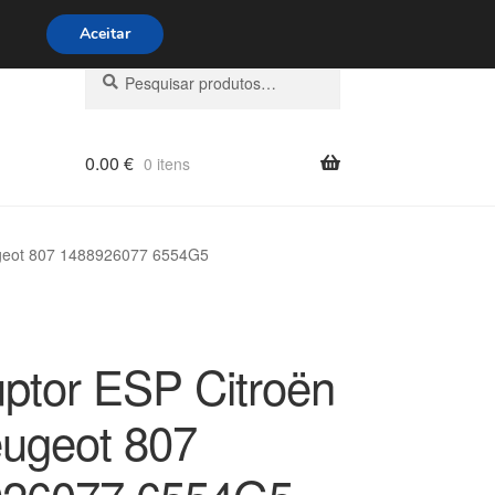
s 9h às 16h
800 500 967
Aceitar
Pesquisar
Pesquisa
por:
0.00
€
0 itens
ugeot 807 1488926077 6554G5
uptor ESP Citroën
ugeot 807