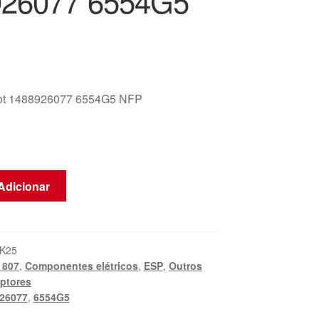
926077 6554G5
ot 1488926077 6554G5 NFP
Adicionar
K25
 807
,
Componentes elétricos
,
ESP
,
Outros
uptores
26077
,
6554G5