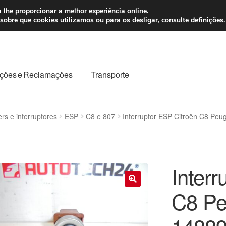
 7 EUR
Seg-Sex, da
 lhe proporcionar a melhor experiência online.
sobre que cookies utilizamos ou para os desligar, consulte
definições
.
ções e Reclamações
Transporte
odo o planeta
Minha conta
Pagamentos
Pagamentos
ers e interruptores
ESP
C8 e 807
Interruptor ESP Citroën C8 Pe
Reclamação
Reclamações
Sobre nós
Termos e Condições
Interr
C8 Pe
🔍