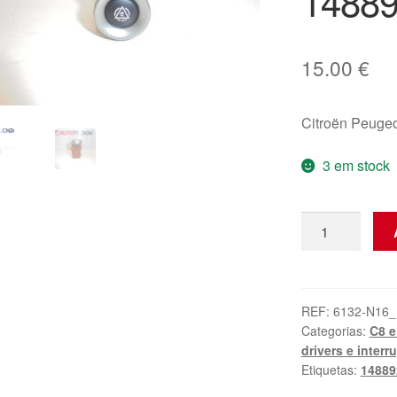
1488
15.00
€
Citroën Peuge
3 em stock
Quantidade
de
Interruptor
ESP
Citroën
REF:
6132-N16_
Categorias:
C8 e
C8
drivers e interr
Peugeot
Etiquetas:
14889
807