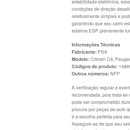
estabilidade eletrônica, ess
condições de direção desafi
relativamente simples e po
garantindo que seu carro e
sistema ESP plenamente fun
Informações Técnicas
Fabricante:
PSA
Modelo:
Citroën C8, Peuge
Códigos de produto:
1488
Outros números:
NFP
A verificação regular e even
recomendada, pois trata-se
pode ser comprometido dura
procura por peças de auto qu
é a escolha perfeita para s
Assegure-se de que seu veí