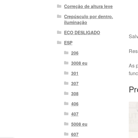
Correção de altura leve
Crepúsculo por dentro.
iluminação
ECO DESLIGADO
Salv
ESP
Rese
206
3008 eu
As p
fun
301
307
Pr
308
406
407
5008 eu
607