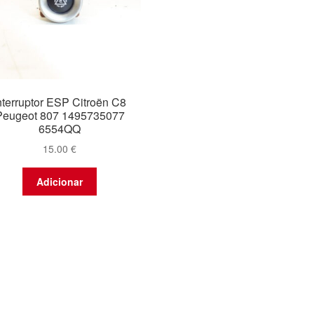
nterruptor ESP Citroën C8
Peugeot 807 1495735077
6554QQ
15.00
€
Adicionar