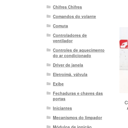
Chifres Chifres
Comandos do volante
Comuta
Controladores de
ventilador
Controles de aquecimento
do ar condicionado
Driver de janela
Eletroímã. válvula
Exibe
Fechaduras e chaves das
portas
C
Iniciantes
Mecanismos do limpador
Módulos de ignição