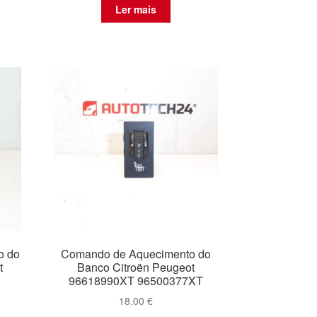
Ler mais
o do
Comando de Aquecimento do
t
Banco Citroën Peugeot
96618990XT 96500377XT
18.00
€