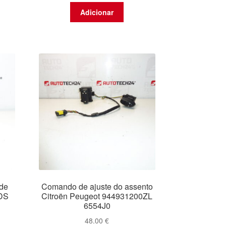
Adicionar
 de
Comando de ajuste do assento
 DS
Citroën Peugeot 944931200ZL
6554J0
48.00
€