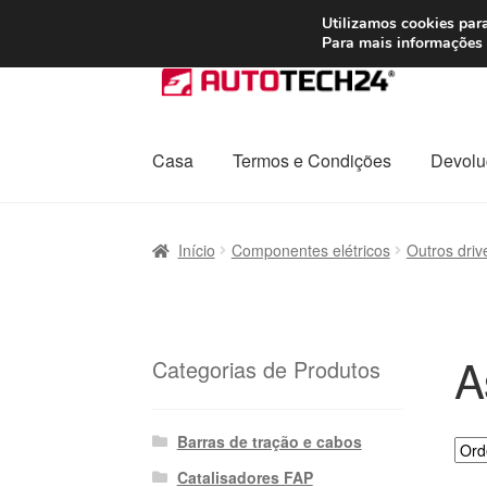
ENVIO a partir de
Utilizamos cookies para
Para mais informações 
Ir
Saltar
para
para
a
o
navegação
conteúdo
Casa
Termos e Condições
Devolu
Início
Carrinho
Confira
Contato
Envio para t
Início
Componentes elétricos
Outros driv
Política de Privacidade
Procedimento de 
Transporte
A
Categorias de Produtos
Barras de tração e cabos
Catalisadores FAP