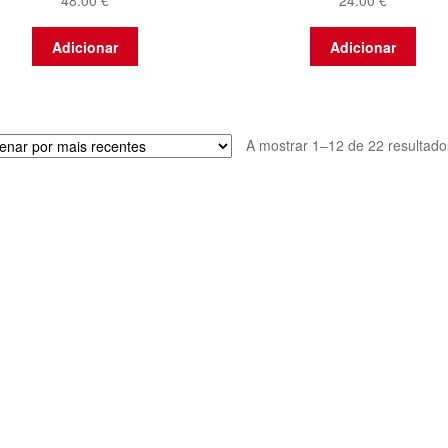
48.00
€
24.00
€
Adicionar
Adicionar
A mostrar 1–12 de 22 resultado