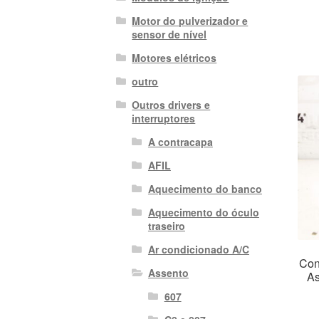
Motor do pulverizador e
sensor de nível
Motores elétricos
outro
Outros drivers e
interruptores
A contracapa
AFIL
Aquecimento do banco
Aquecimento do óculo
traseiro
Ar condicionado A/C
Con
Assento
As
607