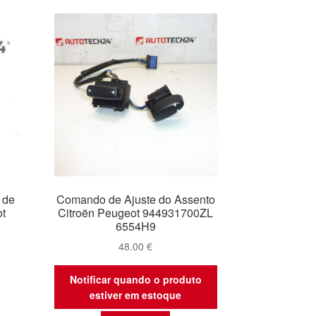
mais
recentes
 de
Comando de Ajuste do Assento
t
Citroën Peugeot 944931700ZL
6554H9
48.00
€
Notificar quando o produto
estiver em estoque