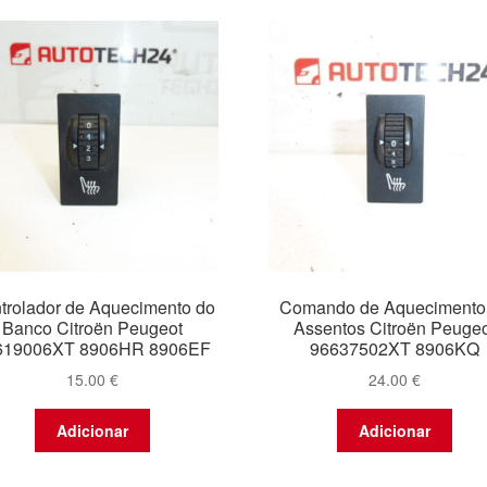
trolador de Aquecimento do
Comando de Aquecimento
Banco Citroën Peugeot
Assentos Citroën Peugeo
619006XT 8906HR 8906EF
96637502XT 8906KQ
15.00
€
24.00
€
Adicionar
Adicionar