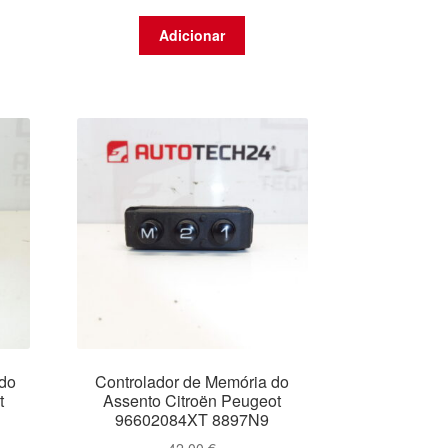
Adicionar
 do
Controlador de Memória do
t
Assento Citroën Peugeot
96602084XT 8897N9