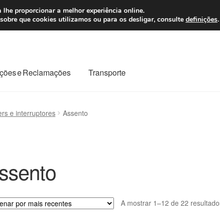
 7 EUR
Seg-Sex, da
 lhe proporcionar a melhor experiência online.
sobre que cookies utilizamos ou para os desligar, consulte
definições
.
ções e Reclamações
Transporte
odo o planeta
Minha conta
Pagamentos
Pagamentos
ers e interruptores
Assento
Reclamação
Reclamações
Sobre nós
Termos e Condições
ssento
A mostrar 1–12 de 22 resultado