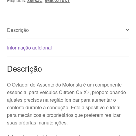
Etiquetas:
8898JC
,
96602210XT
Citroën
C5
X7
96602210XT
Descrição
8898JC
Informação adicional
Descrição
O Ovlador do Assento do Motorista é um componente
essencial para veículos Citroën C5 X7, proporcionando
ajustes precisos na região lombar para aumentar o
conforto durante a condução. Este dispositivo é ideal
para mecânicos e proprietários que preferem realizar
suas próprias manutenções.