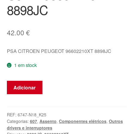
8898JC
42.00
€
PSA CITROEN PEUGEOT 96602210XT 8898JC
1 em stock
Quantidade
Adicionar
de
Controlador
do
Banco
REF:
6747-N18_K25
Categorias:
607
,
Assento
,
Componentes elétricos
,
Outros
do
drivers e interruptores
Motorista