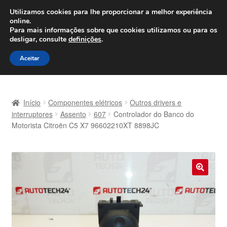
ENVIO a partir de 7 EUR
Utilizamos cookies para lhe proporcionar a melhor experiência
online.
Seg-Sex, das 9h às 16h
800 500 967
Para mais informações sobre que cookies utilizamos ou para os
desligar, consulte
definições
.
Ir
Saltar
Menu
Aceitar
para
para
a
o
Início
navegação
conteúdo
Início
Componentes elétricos
Outros drivers e
Carrinho
interruptores
Assento
607
Controlador do Banco do
Motorista Citroën C5 X7 96602210XT 8898JC
Confira
Contato
🔍
Envio para todo o planeta
Minha conta