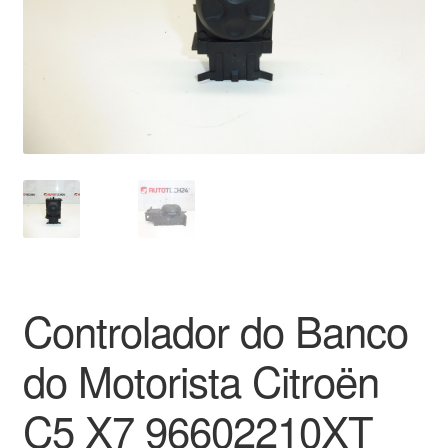
Pagamentos
Pagamentos
Política de Privacidade
Procedimento de Reclamação
Reclamações
Sobre nós
Controlador do Banco
Termos e Condições
do Motorista Citroën
Transporte
C5 X7 96602210XT