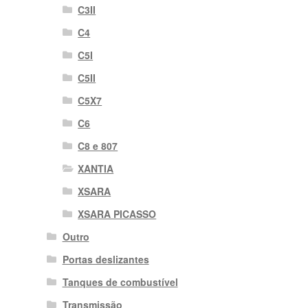
C3II
C4
C5I
C5II
C5X7
C6
C8 e 807
XANTIA
XSARA
XSARA PICASSO
Outro
Portas deslizantes
Tanques de combustível
Transmissão