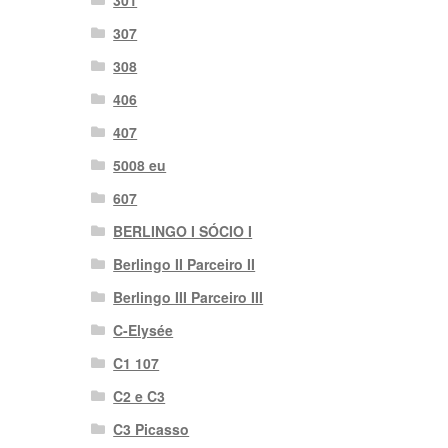
301
307
308
406
407
5008 eu
607
BERLINGO I SÓCIO I
Berlingo II Parceiro II
Berlingo III Parceiro III
C-Elysée
C1 107
C2 e C3
C3 Picasso