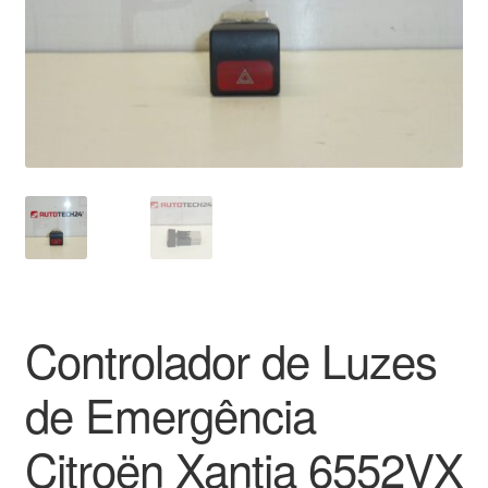
Pagamentos
Pagamentos
Política de Privacidade
Procedimento de Reclamação
Reclamações
Sobre nós
Controlador de Luzes
Termos e Condições
de Emergência
Transporte
Citroën Xantia 6552VX