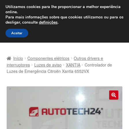
ENVIO a partir de 7 EUR
Utilizamos cookies para lhe proporcionar a melhor experiência
online.
Seg-Sex, das 9h às 16h
800 500 967
Para mais informações sobre que cookies utilizamos ou para os
desligar, consulte
definições
.
Ir
Saltar
Menu
Aceitar
para
para
a
o
Início
navegação
conteúdo
Início
Componentes elétricos
Outros drivers e
Carrinho
interruptores
Luzes de aviso
XANTIA
Controlador de
Luzes de Emergência Citroën Xantia 6552VX
Confira
Contato
🔍
Envio para todo o planeta
Minha conta