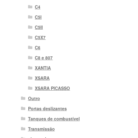
C4
C5I
C5II
C5X7
C6
C8 e 807
XANTIA
XSARA
XSARA PICASSO
Outro
Portas deslizantes
Tanques de combustível
Transmissão