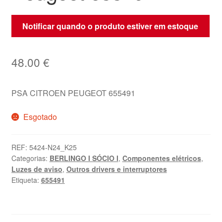
Notificar quando o produto estiver em estoque
48.00
€
PSA CITROEN PEUGEOT 655491
Esgotado
REF:
5424-N24_K25
Categorias:
BERLINGO I SÓCIO I
,
Componentes elétricos
,
Luzes de aviso
,
Outros drivers e interruptores
Etiqueta:
655491