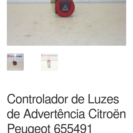
Pagamentos
Pagamentos
Política de Privacidade
Procedimento de Reclamação
Reclamações
Sobre nós
Controlador de Luzes
Termos e Condições
de Advertência Citroën
Transporte
Peugeot 655491