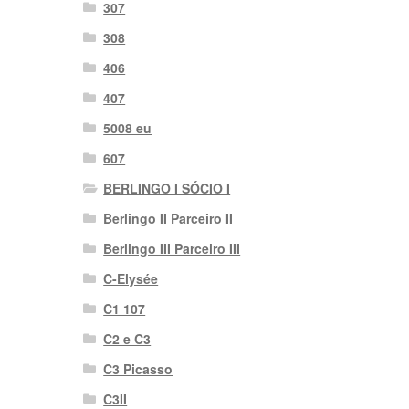
307
308
406
407
5008 eu
607
BERLINGO I SÓCIO I
Berlingo II Parceiro II
Berlingo III Parceiro III
C-Elysée
C1 107
C2 e C3
C3 Picasso
C3II